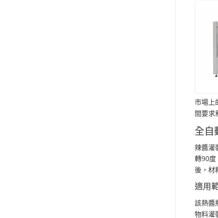
市場上
間要求
全自
辣醬灌
轉90
後，材
適用
該熱醬
物料灌