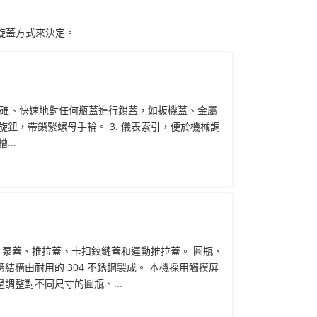
旋蓋方式來決定。
夠準確、快速地對任何瓶蓋進行鎖蓋，如扳機蓋、金屬
調節旋鈕，帶鎖緊螺母手輪。 3. 儀表索引，便於機械調
...
、泵蓋、推拉蓋、卡扣鉸鏈蓋和運動推拉蓋。 圓瓶、
結構由耐用的 304 不銹鋼製成。 本機採用觸摸屏
調整對不同尺寸的圓瓶、...