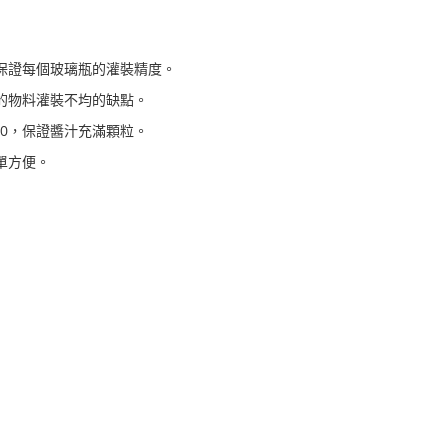
保證每個玻璃瓶的灌裝精度。
的物料灌裝不均的缺點。
*60，保證醬汁充滿顆粒。
單方便。