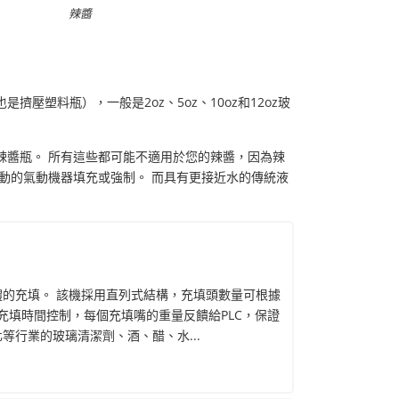
辣醬
塑料瓶），一般是2oz、5oz、10oz和12oz玻
辣醬瓶。 所有這些都可能不適用於您的辣醬，因為辣
動的氣動機器填充或強制。 而具有更接近水的傳統液
體的充填。 該機採用直列式結構，充填頭數量可根據
充填量由充填時間控制，每個充填嘴的重量反饋給PLC，保證
等行業的玻璃清潔劑、酒、醋、水...