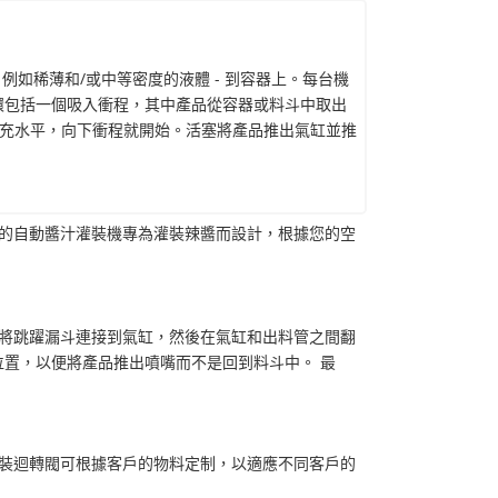
 例如稀薄和/或中等密度的液體 - 到容器上。每台機
環包括一個吸入衝程，其中產品從容器或料斗中取出
充水平，向下衝程就開始。活塞將產品推出氣缸並推
們的自動醬汁灌裝機專為灌裝辣醬而設計，根據您的空
，將跳躍漏斗連接到氣缸，然後在氣缸和出料管之間翻
位置，以便將產品推出噴嘴而不是回到料斗中。 最
灌裝迴轉閥可根據客戶的物料定制，以適應不同客戶的