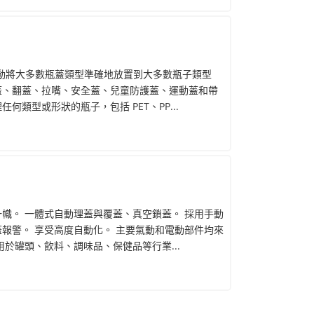
術自動將大多數瓶蓋類型準確地放置到大多數瓶子類型
蓋、翻蓋、拉嘴、安全蓋、兒童防護蓋、運動蓋和帶
類型或形狀的瓶子，包括 PET、PP...
幟。 一體式自動理蓋與覆蓋、真空鎖蓋。 採用手動
報警。 享受高度自動化。 主要氣動和電動部件均來
用於罐頭、飲料、調味品、保健品等行業...