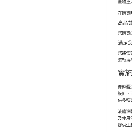
量和更
在購買
高品
您購買
滿足
您將需
道轉換
實
像辣醬
設計，
供多種
液體灌
及使用
提供生