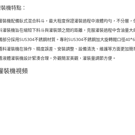
灌裝機特點：
灌裝機配備臥式混合料斗，最大程度保證灌裝過程中液體均勻，不分層，
料灌裝機旨在縮短下料斗與灌裝頭之間的距離，克服灌裝過程中含油量大
觸部分採用SUS304不銹鋼材質。專利SUS304不銹鋼加大旋轉閥口徑40
醬料灌裝機在操作、精度誤差、安裝調整、設備清洗、維護等方面更加簡
醬液體灌裝機設計緊湊合理，外觀簡潔美觀，灌裝量調節方便。
灌裝機視頻