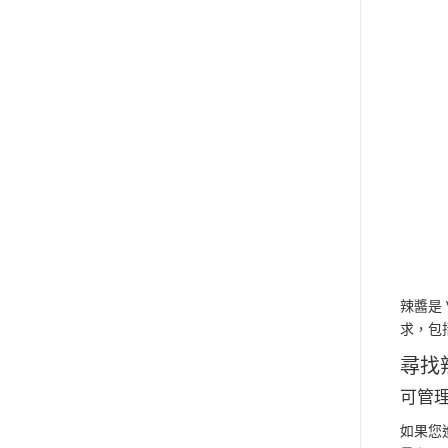
辣醬是
求，包
尋找
可管
如果您