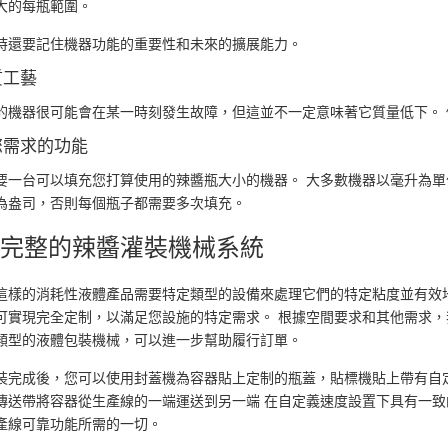
大的每瓶範圍。
時還要記住機器功能的重要性和未來的擴展能力。
質工藝
的機器很可能會在某一時刻發生故障，但這並不一定意味著它質量低下。
您需求的功能
要一台可以填充您打算使用的辣醬瓶大小的機器。 大多數機器以毫升為
為盎司，否則每個瓶子都需要多次填充。
施完整的辣醬灌裝機械系統
這樣的消耗性液體產品需要特定類型的設備來處理它們的特定粘度並有效
可實現完全定制，以滿足您設施的特定需求。 根據空間要求和其他需求，
類型的液體包裝機械，可以進一步幫助履行訂單。
裝完成後，您可以使用封蓋機為容器貼上定制的瓶蓋，貼標機貼上帶有自
傳送帶將容器從生產線的一端運送到另一端 在自定義速度設置下具有一致
產線可靠功能所需的一切。