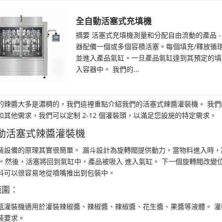
全自動活塞式充填機
摘要 活塞式充填機測量和分配自由流動的產品 -
器配備一個或多個容積活塞。每個填充/釋放循
並進入產品氣缸。一旦產品氣缸達到其預定的填
入容器中。 我們的...
的辣醬大多是濃稠的，我們這裡重點介紹我們的活塞式辣醬灌裝機。 我
和其他需求，我們可以定制 2-12 個灌裝頭，以滿足您設施的特定需求。
動活塞式辣醬灌裝機
裝設備的原理其實很簡單。 漏斗設計為旋轉閥提供動力，當物料進入時
度。然後，活塞將回到氣缸中，產品被吸入 進入氣缸。 下一個旋轉閥改變
料可以很容易地從噴嘴推出到包裝中。
範圍：
瓶灌裝機適用於灌裝辣椒醬、辣椒醬、辣椒醬、花生醬、果醬等液體。 
裝要求。