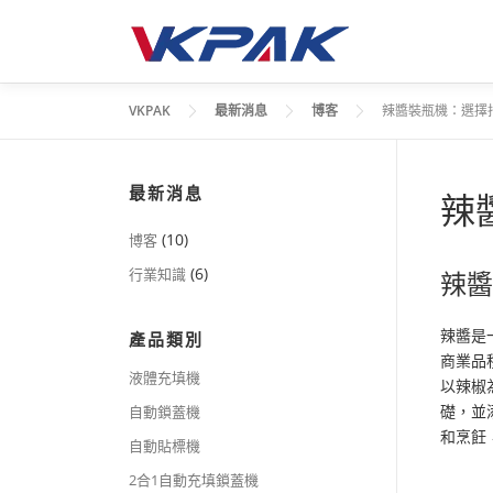
跳
至
主
要
VKPAK
最新消息
博客
辣醬裝瓶機：選擇
內
容
最新消息
辣
(10)
博客
(6)
行業知識
辣
辣醬是
產品類別
商業品
液體充填機
以辣椒
礎，並
自動鎖蓋機
和烹飪
自動貼標機
2合1自動充填鎖蓋機