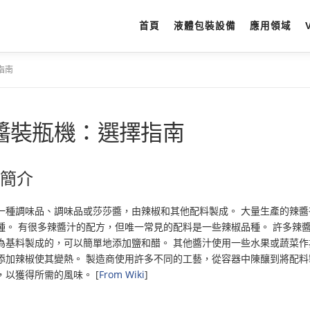
首頁
液體包裝設備
應用領域
指南
醬裝瓶機：選擇指南
醬簡介
一種調味品、調味品或莎莎醬，由辣椒和其他配料製成。 大量生產的辣醬
種。 有很多辣醬汁的配方，但唯一常見的配料是一些辣椒品種。 許多辣
為基料製成的，可以簡單地添加鹽和醋。 其他醬汁使用一些水果或蔬菜作
添加辣椒使其變熱。 製造商使用許多不同的工藝，從容器中陳釀到將配料
，以獲得所需的風味。 [
From Wiki
]