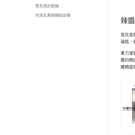
管充填封尾機
充填生產線輔助設備
辣
首先我
璃瓶，
重力灌
醬的稠
體稠度