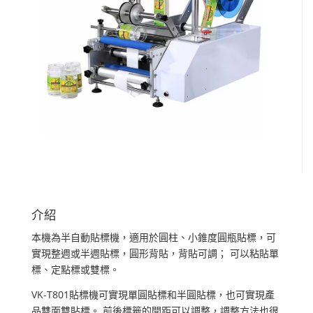
介紹
本機為半自動貼標機，適用於圓柱、小錐度圓瓶貼標，可
實現整週或半週貼標，圓形背貼，背貼可調； 可以粘貼單
標、定點標或雙標。
VK-T801貼標機可實現單圓貼標和半圓貼標，也可實現產
品雙面雙貼標。 前後標籤的間距可以調整，調整方法也很