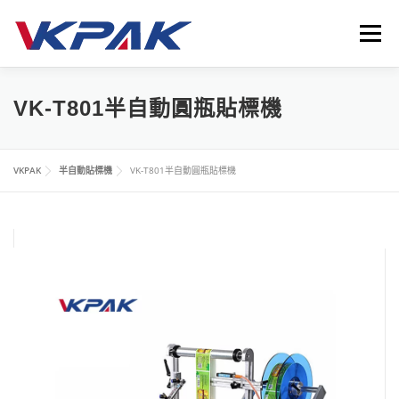
跳
至
選單
主
要
內
首頁
液體包裝設備
應用領域
VKPAK
最新消息
VK-T801半自動圓瓶貼標機
容
聯繫我們
LANGUAGE
VKPAK
半自動貼標機
VK-T801半自動圓瓶貼標機