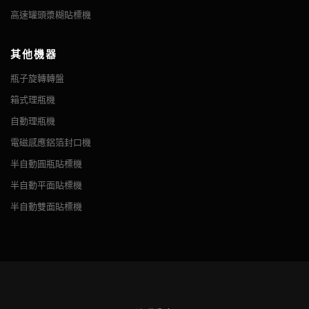
高速罐頭漿糊貼標機
其他機器
瓶子旋轉轉盤
箱式理瓶機
自動理瓶機
電磁感應鋁箔封口機
半自動圓瓶貼標機
半自動平面貼標機
半自動雙面貼標機
進口德國Sick電眼，準確檢測標籤位置。