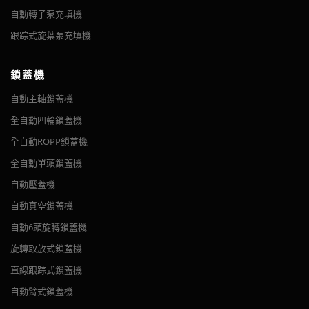
自動轉子泵充填機
11
Air Circuit Filter
filter water and impurities
跟踪式旋葉泵充填機
Reserved for Code
12
Printer
VK-T801 有附加功能添加選項:
13
Release Paper
鎖蓋機
1. 增加定位貼標功能，讓標籤可以貼在您產品的固定位
operation and setting
自動主軸鎖蓋機
14
louch Screen
自動桌上型圓瓶貼標機
置。
parameters
摘要 該自動桌上型圓瓶貼標機主要用於將不干膠標籤貼在各種圓
全自動四輪鎖蓋機
2. 配備打碼機或噴碼機，貼標時生產批號、生產日期、有
瓶上，無論是寵物瓶、玻璃瓶、酒瓶還是小瓶。這是一種自動但
全自動ROPP鎖蓋機
效日期等信息打印清楚，打碼和貼標同時進行，提高效
小型的貼標機，佔用空間很小。如果您的車間很小，那麼這台機
率。
全自動單頭鎖蓋機
器是您明智的選擇。本貼標機採用高檔不銹鋼和高檔鋁合金，貼
標頭採用高速伺服電機，保證...
自動壓蓋機
VK-T801調整方法簡單，只需要移動壓輥的高度和放置產
品的孔的寬度即可。 調整過程不到5分鐘，貼標精度高。
自動真空鎖蓋機
用肉眼很難看出錯誤。 VK-T801佔地面積約0.22立方米。
自動6頭旋轉鎖蓋機
支持根據產品定制貼標機。
旋轉取放式鎖蓋機
直線跟踪式鎖蓋機
Parameter
Date
自動臂式鎖蓋機