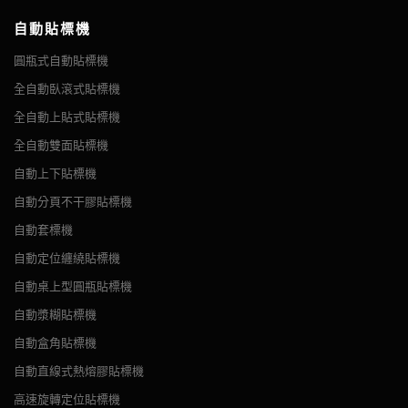
Adhesive sticker,transparent or
Label Specification
opaque
自動貼標機
Labeling Tolerance
±0.5mm
智能觸摸屏，進口PLC，人工智能實現人機交互
圓瓶式自動貼標機
Capacity(pcs/min)
15~30
全自動臥滾式貼標機
Suit bottle size(mm)
Ø15~Ø150;Can be customized
全自動上貼式貼標機
Suit label size(mm)
L:20~290;W(H):15~130
全自動雙面貼標機
Machine
≈960*560*540(mm)
自動上下貼標機
Size(L*W*H)
自動分頁不干膠貼標機
Pack Size(L*W*H)
≈1020*660*740(mm)
Voltage
220V/50(60)HZ;Can be customized
自動套標機
Power
120W
自動定位纏繞貼標機
N.W(KG)
≈45.0
自動桌上型圓瓶貼標機
G.W(KG)
≈67.5
自動漿糊貼標機
Label Roll
ID:Ø76mm; OD:≤260mm
自動盒角貼標機
Air Supply
0.4~0.6Mpa
調速器，可隨意調節貼標速度。
自動直線式熱熔膠貼標機
高速旋轉定位貼標機