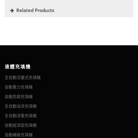
Related Products
No.
Structure
Function
1
Label Sensor
detect label
Automatic Switch /
2
detect product
Product Sensor
stop the machine if it runs
3
Emergency Stop
wrong
液體充填機
5grooves adjustable to adapt to
4
Adjustable Groove
15mm~150mm bottle.
圓瓶式自動貼標機
全自動活塞式充填機
5
Electric Box
place electronic configurations
摘要 圓瓶式自動貼標機旨在實現合理化生產目標。 貼標過程自
自動重力充填機
動化，操作簡單，生產速度快，貼標位置均勻、美觀、整齊； 適
6
Roller
wind the label roll
自動防腐充填機
用於醫藥、化工、食品等行業的圓形容器貼標，可全圓、半週貼
7
label Tray
place the label roll
全自動溢流充填機
標。 可選配色帶打碼機和打印機，貼標同時實現打印生產批號、
8
Top Fixing Device
fix bottle from the top
生產日期等...
全自動淨重充填機
9
Air Pipe Connector
connect to air supply
自動經濟型充填機
driven by traction motor to draw
10
Traction Device
自動桶裝充填機
the label