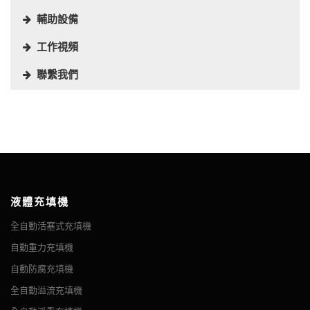
輔助設備
工作視頻
聯繫我們
安裝醬料充填設備系統
在烹飪中，醬汁是一種液體、奶油或半固體食物，用於或用於製備
由於醬料種類繁多，醬料瓶的種類也很多，塑料瓶和玻璃瓶，方瓶
市場上有很多醬汁。無論市場上的醬料是什麼，對消費者來說，一
醬料瓶封蓋設備的選擇通常根據瓶蓋的形狀和封口的形式來做出最
醬汁標籤使您的醬汁與眾不同。 市場上的醬料標籤種類很多，通常
其他食物。 大多數醬汁通常不會自己食用； 它們為菜餚增添風
和圓瓶等。
個關鍵因素就是一個完美的包裝能否吸引消費者的眼球。
佳選擇。 此外，考慮到醬汁的保存時間，通常採用真空封蓋設備進
有兩種，一種是紙質標籤，一種是不干膠標籤。 紙質標籤本身不自
醬汁的厚度可能因成分而異，這就是為什麼您需要確保為您的包裝
味、水分和視覺吸引力。
行封裝。
帶粘性，因此此類標籤在貼標時需要使用額外的膠水，VKPAK推薦
線配備合適的充填設備。除了液體充填設備，我們還根據您的包裝
VKPAK 設計和製造了番茄醬和其他紅醬、調料、果醬、蜂蜜、湯、
使用冷膠貼標機； 不干膠標籤需要根據醬瓶或罐子的形狀和標籤的
形狀和尺寸規格提供其他類型的液體包裝機械以滿足您的需求。
醬汁需要液體成分。 醬汁是世界各地美食中必不可少的元素。
嬰兒食品、黃油、蛋黃醬和醋、餐桌醬、醬油、鱷梨醬和其他蘸醬
大小來選擇最佳的不干膠貼標設備。
等的自動充填機。 VKPAK 充填機有獨立式或單體式，帶有封蓋站
在液體充填過程之後，您可以使用我們的封蓋機將定制尺寸的蓋子
醬汁可用於甜味或鹹味菜餚。 它們可以像蛋黃醬一樣冷著準備和上
或熱封機。它還可以與頸部修剪器或沖洗器相關聯。
安裝到多種類型的瓶子和罐子上。密封蓋將保護醬汁產品免受洩漏
桌，像香蒜醬一樣冷著吃，但像香蒜醬一樣不冷不熱，像調味醬一
液體充填機
和溢出，同時保護它們免受污染。貼標機可以附加帶有獨特品牌、
樣煮熟後趁熱上桌，或者像蘋果醬一樣冷著吃。 它們可能是由廚師
填充醬汁或調味品的解決方案是 VKPAK 的專業知識。我們可以通
圖像、營養信息和其他文本和圖像的定制產品標籤。傳送帶系統可
瓶子旋轉轉盤
全自動活塞式充填機
新鮮烹製的，尤其是在餐館裡，但今天許多醬汁都是預製的和包裝
過專門針對醬汁和調味品行業的各種充填技術幫助您實現這一目
以在整個充填和包裝過程中以不同的速度設置以定製配置運送醬汁
好的，如伍斯特沙司、HP 醬、醬油或番茄醬。 沙拉醬稱為沙拉
標。
摘要 該理瓶機是一種帶頻率控制的動態工作台。 本機用作緩衝
自動重力充填機
產品。在您的工廠中使用可靠的醬汁充填機的完整組合，您可以從
Sauce Jar
Hot Sauce Bottle
醬。 用平底鍋脫釉製成的醬汁稱為鍋醬。[
From Wiki
]
平台，適用於流水線中間路口，減少輸送機長度。 瓶子的範圍和
食品，尤其是未經巴氏殺菌的新鮮食品，必須特別小心地準備和包
高效的生產線中受益，該生產線可以為您提供多年一致的結果。
自動防腐充填機
自動主軸鎖蓋機
速度都可以自由調節，有利於生產。 其過程：將瓶子放在圓形轉
醬料按類型
裝產品，使用合適的包裝材料並按照所有衛生要求進行裝瓶過程。
全自動溢流充填機
摘要 VK-LC全自動主軸鎖蓋機非常靈活，能夠準確、快速地對任
盤上，然後轉盤旋轉將瓶子戳到傳送帶上。 VKPAK 旋轉轉盤可
在您的設施中集成定制的醬料包裝系統
我們的機器易於拆卸和清潔，使其成為準備裝有酸菜、蛋黃醬、香
棕色醬汁、黃油醬汁、乳化醬汁、魚醬汁、綠色醬汁、番茄醬汁、
圓瓶式自動貼標機
何瓶蓋進行鎖蓋，如扳機蓋、金屬蓋、翻蓋等。 1. 變速交流電
以顯著提高您的生產效率。 裝載轉盤可幫助操作員將圓形...