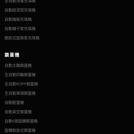
全自動淨重充填機
我們提供的所有液體充填和包裝設備使客戶能夠完全定制他們的醬
蒜醬和其他調味醬的罐子的理想設備。我們的機器甚至可以在罐子
辣醬汁、肉類醬汁、粉紅醬汁、切碎的新鮮原料製成的醬汁、甜醬
機。 2. 主軸輪調節旋鈕，帶鎖緊螺母手輪。 3. 儀表索引，便於
摘要 圓瓶式自動貼標機旨在實現合理化生產目標。 貼標過程自
汁和許多其他產品的生產線。我們可以幫助您確定哪種機器最適合
裡裝滿肉或蔬菜塊的醬汁。它們可以在室溫和高溫下填充。
自動經濟型充填機
汁
機械調整。 4. 多種容器無需更換零件 5. 全面的通用帽槽...
動化，操作簡單，生產速度快，貼標位置均勻、美觀、整齊； 適
您的應用並設計定製配置以滿足您的需求。我們將協助您選擇和實
用於醫藥、化工、食品等行業的圓形容器貼標，可全圓、半週貼
自動桶裝充填機
通常，醬汁具有一定的粘度。我們建議使用活塞式充填機。
施機器。在 VKPAK 的幫助下，您可以最大限度地提高包裝線的效
標。 可選配色帶打碼機和打印機，貼標同時實現打印生產批號、
自動轉子泵充填機
率和盈利能力。
生產日期等...
跟踪式旋葉泵充填機
在 VKPAK 獲得的不僅僅是醬料充填機
BBQ Sauce Bottle
Hot Sauce Bottle
除了醬汁充填機，我們還提供一系列服務，以確保您從我們的產品
鎖蓋機
中獲得最大收益。我們提供現場服務、租賃和高速攝像服務，可幫
助您最大限度地延長包裝系統的使用壽命，為您提供確保生產線自
自動主軸鎖蓋機
始至終蓬勃發展所需的一切。我們還提供 24/7 全天候技術支持，
全自動四輪鎖蓋機
以幫助確保您的醬汁充填設備保持最佳狀態。
全自動四輪鎖蓋機
全自動ROPP鎖蓋機
全自動活塞式充填機
要開始設計和集成完整的醬汁充填機系統，請立即聯繫 VKPAK，專
摘要 自動四輪鎖蓋機設計用於處理觸發噴霧蓋、泵蓋、推拉蓋、
全自動單頭鎖蓋機
家將能夠與您合作。我們可以根據您項目的具體需求設計完全定制
摘要 活塞式充填機測量和分配自由流動的產品 - 例如稀薄和/或
卡扣鉸鏈蓋和運動推拉蓋。 圓瓶、方瓶、扁瓶 適用瓶蓋：螺鎖
的設備配置。
中等密度的液體 - 到容器上。每台機器配備一個或多個容積活
自動定位纏繞貼標機
蓋和金屬蓋鎖蓋 主體結構由耐用的 304 不銹鋼製成。 本機採用
自動壓蓋機
塞。每個填充/釋放循環包括一個吸入衝程，其中產品從容器或料
觸摸屏控制； 參數可以很容易地在觸摸屏上設置。 通過調整對
摘要 專為圓瓶定向貼標設計，帶有定向裝置，可保證貼標精度，
自動真空鎖蓋機
斗中取出並進入產品氣缸。一旦產品氣缸達到其預定的填充水
不同尺寸的圓瓶、...
特別適用於環繞式標籤。 定向纏繞貼標機由伺服電機控制（標籤
自動6頭旋轉鎖蓋機
平，向下衝程就開始。活塞將產品推出氣缸並推入容器中。 我們
精度為1mm），適用於任何類型的圓形容器。 貼標機的所有電
的...
氣部件均採用台灣或日本製造。 三點夾持機構可實現圓瓶的高貼
旋轉取放式鎖蓋機