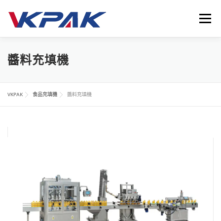
跳
至
選單
主
要
內
首頁
液體包裝設備
應用領域
VKPAK
最新消息
醬料充填機
容
聯繫我們
LANGUAGE
VKPAK
食品充填機
醬料充填機