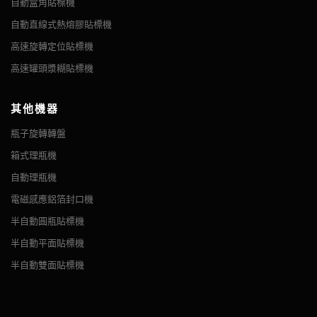
自動盒角貼標機
採用304不銹鋼製...
自動直線式熱熔膠貼標機
無論您選擇哪種包裝，罐子、杯子或瓶子，我們都可以為您提供多
高速旋轉定位貼標機
種選擇以滿足您的質量和包裝需求，例如充填頭潛水充填裝置、防
高速罐頭漿糊貼標機
滴漏或關閉系統，以及 COP 或 CIP 系統、滅菌站或功能。
其他機器
瓶子旋轉轉盤
箱式理瓶機
自動理瓶機
電磁感應鋁箔封口機
半自動圓瓶貼標機
半自動平面貼標機
半自動雙面貼標機