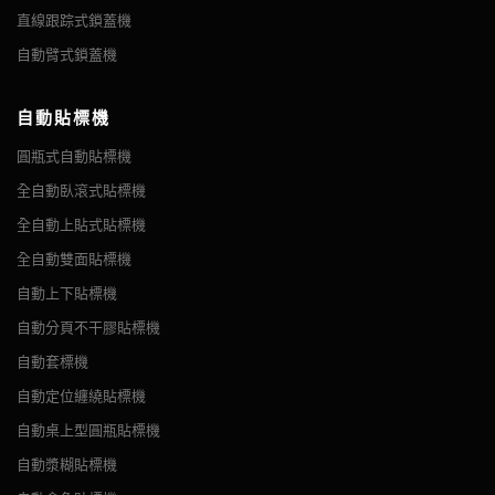
標精...
直線跟踪式鎖蓋機
活塞式充填機可在大約 30 分鐘內完全解構進行清洗。 這對於醬料
和調味品行業的客戶來說至關重要，因為這意味著您只需一台機器
自動臂式鎖蓋機
即可充填全系列產品，並且在您在產品和容器之間更換時將生產停
機時間保持在絕對最低限度。
自動貼標機
此外，如果需要全自動 CIP 系統，我們建議使用凸輪泵充填機。
圓瓶式自動貼標機
自動真空鎖蓋機
全自動臥滾式貼標機
摘要 該機由我公司多年經驗研發，在國內獨樹一幟。 一體式自
全自動上貼式貼標機
動理蓋與覆蓋、真空鎖蓋。 採用手動真空泵實現高真空。 具有
全自動雙面貼標機
自動漿糊貼標機
無瓶無蓋功能，無瓶蓋報警。 享受高度自動化。 主要氣動和電
動部件均來自世界知名品牌。 具有穩定可靠的性能。 廣泛用於
摘要 自動瓶漿糊貼標機自動貼標玻璃，塑料，鋁，寵物，紙板容
自動上下貼標機
罐頭、飲料、調味品、保健品等行業...
器的圓形容器，將使用漿糊在垂直位置環繞標籤。 該機器剛性
自動分頁不干膠貼標機
強、用途廣泛，專為提高可靠性和提高運營效率而設計，此外，
自動套標機
它還具有幾個獨特的功能，可提供額外的優勢。 1、漿糊貼標機
自動轉子泵充填機
採用成熟的PLC控制系統 2、漿糊貼標...
自動定位纏繞貼標機
摘要 該轉子泵灌裝機採用高精度不銹鋼轉子泵測量液體容量。
自動桌上型圓瓶貼標機
每台泵均由伺服電機驅動，灌裝範圍廣，灌裝精度高。 該設備結
自動漿糊貼標機
構簡單，操作方便，維護方便。 灌裝量直接在觸摸屏上調節。
閥門的升降由伺服電機驅動，易起泡的液體可以充滿液位。 整機