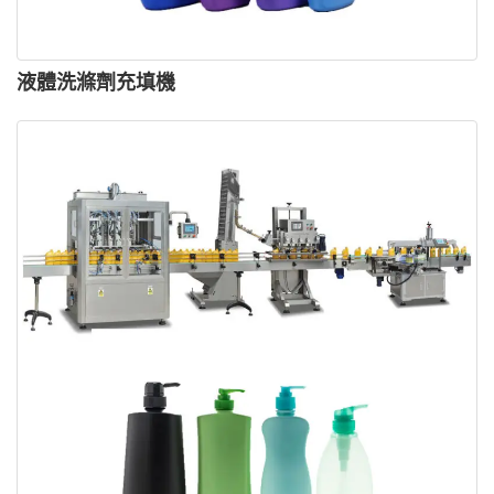
液體洗滌劑充填機