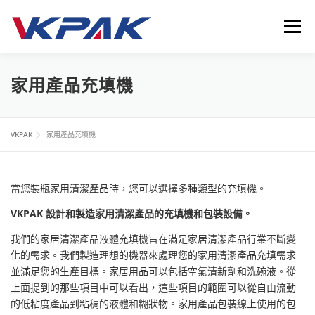
跳
至
選單
主
要
內
首頁
液體包裝設備
應用領域
VKPAK
最新消息
家用產品充填機
容
聯繫我們
LANGUAGE
VKPAK
家用產品充填機
當您裝瓶家用清潔產品時，您可以選擇多種類型的充填機。
VKPAK 設計和製造家用清潔產品的充填機和包裝設備。
我們的家居清潔產品液體充填機旨在滿足家居清潔產品行業不斷變
化的需求。我們製造理想的機器來處理您的家用清潔產品充填需求
並滿足您的生產目標。家居用品可以包括空氣清新劑和洗碗液。從
上面提到的那些項目中可以看出，這些項目的範圍可以從自由流動
的低粘度產品到粘稠的液體和糊狀物。家用產品包裝線上使用的包