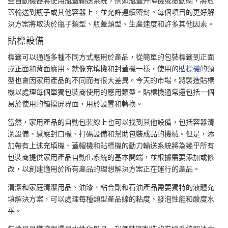
些自動機器將使用瓶蓋輸送系統，例如瓶蓋升降機或振動碗，將瓶
蓋輸送到瓶子或其他容器上，並允許連續密封。每個項目的更好解
決方案將取決於瓶子類型、瓶蓋類型、生產速度和許多其他因素。
貼標設備
標籤可以通過多種不同方式應用於產品，從簡單的包裝標籤到正面
或正面和背面應用。就像充填機和封蓋機一樣，使用的
貼標機
的類
型也會因家用產品的不同而有很大差異。今天的市場。將製造貼標
機以處理每個單獨包裝商使用的應用類型。貼標機通常還包括一個
易於使用的觸摸屏界面，用於設置和轉換。
當然，家用產品的自動包裝線上也可以找到其他設備，包括容器清
潔設備、感應封口機、打碼設備和幫助包裝成品的機械。但是，添
加帶有上述充填機、蓋帽機和貼標機的動力輸送系統將為幾乎所有
包裝商提供家用產品自動化系統的基本開端，並根據需要添加或修
改，以創建適用於所有產品的理想解決方案正在運行的產品。
清潔和家庭清潔用品、油漆、粘合劑和石油產品需要獨特的液體充
填解決方案，可以處理每種類型產品線的粘度、發泡性能和酸度水
平。