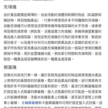
充填機
由於產品範圍從稀薄的、自由流動的液體到較稠的物品（如凝膠和
糊狀物，再到熔融產品），行業中將使用許多不同種類的充填機。
自動充填機可以使用溢流原理來確保每個容器的水平充填，或者使
用容積充填原理（例如泵、活塞或重力充填機）來確保適當數量的
產品進入每個容器。其他定制充填機也可用於按淨重充填、製造和
密封瓶子，以及幾乎任何可以想像的將產品放入容器的其他方法。
幾乎所有用於家用產品的自動充填機都將包括一個易於使用的觸摸
屏操作界面，用於設置機器功能，例如索引時間和充填時間，並協
助從一種產品或容器轉換到另一種產品或容器。
鎖蓋機
就像任何其他行業一樣，屬於家居用品類別的物品將使用適合產品
上使用的封蓋類型的封蓋機。鑑於家庭產品的範圍，該行業將再次
發現許多不同的機器用於封蓋和密封。然而，最流行的鎖蓋機是用
於固定旋入式瓶蓋的鎖蓋機。旋入式瓶蓋的形式可能是一些清潔液
上的扳機噴霧器、洗髮水和護髮素上的翻蓋，甚至是牙膏管上的簡
單小蓋帽。
主軸鎖蓋機
和卡盤鎖蓋機均可用於固定旋入式封蓋。這