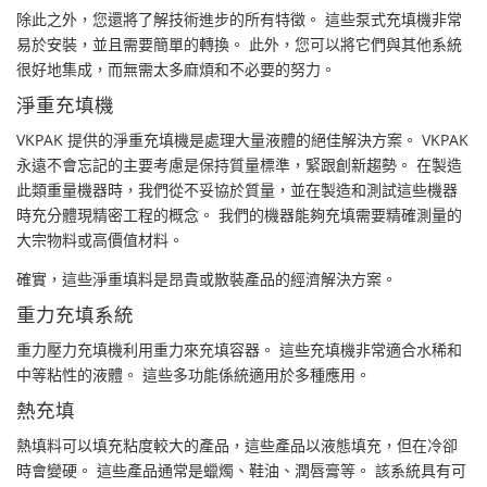
除此之外，您還將了解技術進步的所有特徵。 這些泵式充填機非常
易於安裝，並且需要簡單的轉換。 此外，您可以將它們與其他系統
很好地集成，而無需太多麻煩和不必要的努力。
淨重充填機
VKPAK 提供的淨重充填機是處理大量液體的絕佳解決方案。 VKPAK
永遠不會忘記的主要考慮是保持質量標準，緊跟創新趨勢。 在製造
此類重量機器時，我們從不妥協於質量，並在製造和測試這些機器
時充分體現精密工程的概念。 我們的機器能夠充填需要精確測量的
大宗物料或高價值材料。
確實，這些淨重填料是昂貴或散裝產品的經濟解決方案。
重力充填系統
重力壓力充填機利用重力來充填容器。 這些充填機非常適合水稀和
中等粘性的液體。 這些多功能係統適用於多種應用。
熱充填
熱填料可以填充粘度較大的產品，這些產品以液態填充，但在冷卻
時會變硬。 這些產品通常是蠟燭、鞋油、潤唇膏等。 該系統具有可