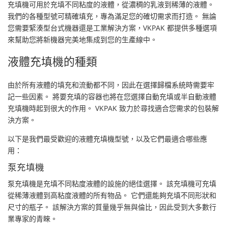
充填機可用於充填不同粘度的液體，從濃稠的乳液到稀薄的液體。
我們的各種型號可精確填充，專為滿足您的確切需求而打造。 無論
您需要緊湊型台式機器還是工業解決方案，VKPAK 都提供多種選項
來幫助您將新機器完美地集成到您的生產線中。
液體充填機的種類
由於所有液體的填充和流動都不同，因此在選擇歸檔系統時需要牢
記一些因素。 將要充填的容器也將在您選擇自動充填或半自動液體
充填機時起到很大的作用。 VKPAK 致力於尋找適合您需求的包裝解
決方案。
以下是我們最受歡迎的液體充填機型號，以及它們最適合哪些應
用：
泵充填機
泵充填機是充填不同粘度液體的設施的絕佳選擇。 該充填機可充填
從稀薄液體到高粘度液體的所有物品。 它們還能夠充填不同形狀和
尺寸的瓶子。 該解決方案的質量幾乎無與倫比，因此受到大多數行
業專家的青睞。