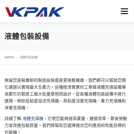
跳
至
選單
主
要
內
首頁
液體包裝設備
應用領域
VKPAK
最新消息
液體包裝設備
容
聯繫我們
LANGUAGE
VKPAK
液體包裝設備
無論您是裝備新的製造設施還是更換舊機器，我們都可以幫助您簡
化運營以實現最大生產力。這種經濟實惠的工業級液體充填設備專
為繁忙的製造工廠大批量使用而設計。從各種液體包裝設備中進行
選擇，例如低粘度溢流充填機、高粘度活塞充填機、重力充填機和
淨重充填機。
詳細了解
液體充填機
，它使您能夠提高產量、運營效率、節省勞動
力並改進包裝質量。我們將幫助您選擇適合您的應用和性能目標的
包裝機。