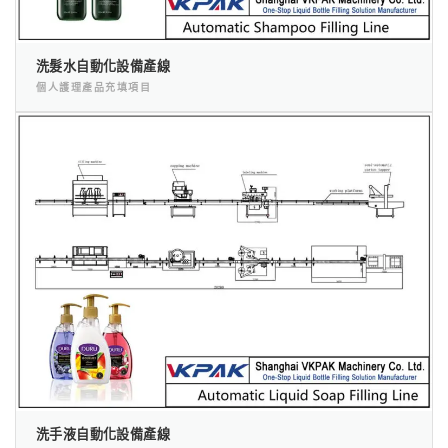
洗髮水自動化設備產線
個人護理產品充填項目
洗手液自動化設備產線