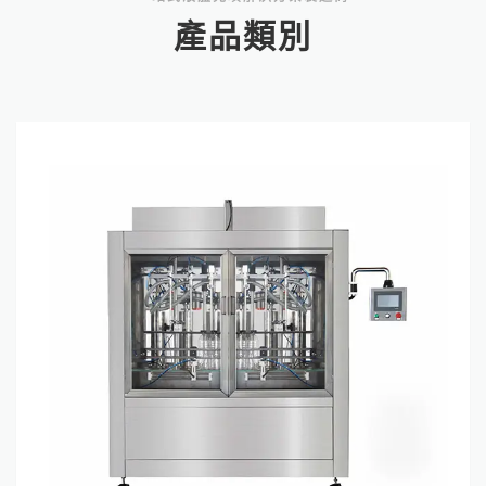
產品類別
液
體
充
填
機