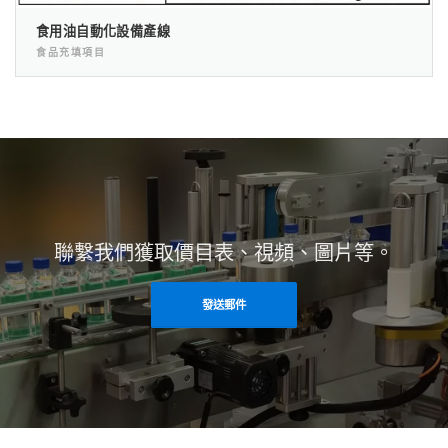
食用油自動化設備產線
食品充填項目
聯繫我們獲取價目表、視頻、圖片等。
發送郵件