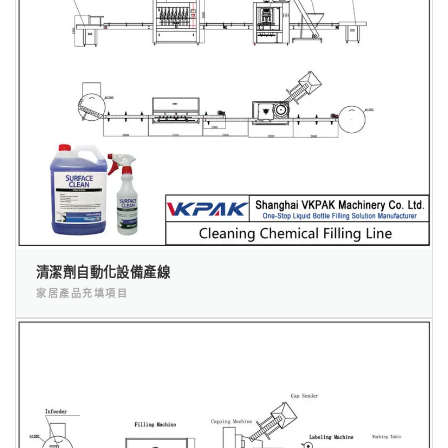
清潔劑自動化設備產線
家居產品充填項目