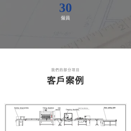
30
僱員
我們的部分项目
客戶案例