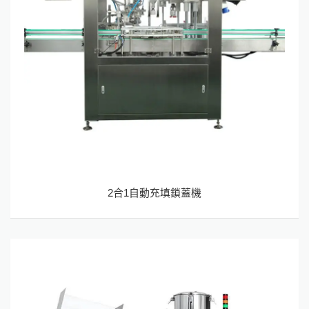
填
鎖
蓋
機
2合1自動充填鎖蓋機
管
充
填
封