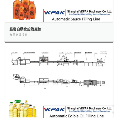
蜂蜜自動化設備產線
食品充填項目