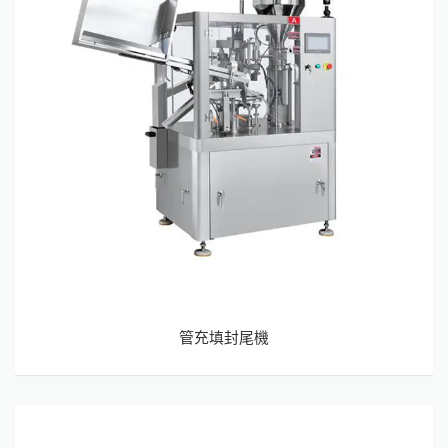
尾
機
管充填封尾機
充