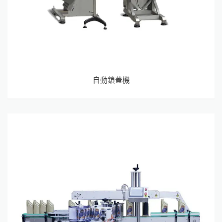
自動鎖蓋機
自
動
貼
標
機