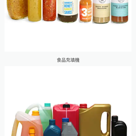
食品充填機