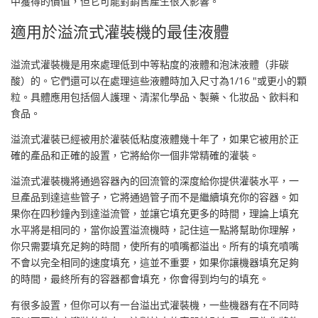
中獲得的價值，但它可能對銷售產生很大影響。
適用於溢流式灌裝機的最佳液體
溢流式灌裝機是用來處理低到中等粘度的液體和泡沫液體（非碳
酸）的。它們還可以在處理這些液體時加入尺寸為1/16 "或更小的顆
粒。具體應用包括個人護理、清潔化學品、製藥、化妝品、飲料和
食品。
溢流式灌裝已經被用於灌裝低粘度液體幾十年了，如果它被用於正
確的產品和正確的設置，它將給你一個非常精確的灌裝。
溢流式灌裝機將通過容器內的回流管的深度給你提供灌裝水平，一
旦產品到達這些管子，它將通過管子而不是繼續填充你的容器。如
果你在四秒鐘內到達溢流管，並讓它填充更多的時間，理論上填充
水平將是相同的，當你設置溢流機時，記住這一點將幫助你理解，
你只需要填充足夠的時間，使所有的噴嘴都溢出。所有的填充噴嘴
不會以完全相同的速度填充，這並不重要，如果你讓機器填充足夠
的時間，最終所有的容器都會填充，你會得到均勻的填充。
有很多設置，但你可以有一台溢出式灌裝機，一些機器有在不同時