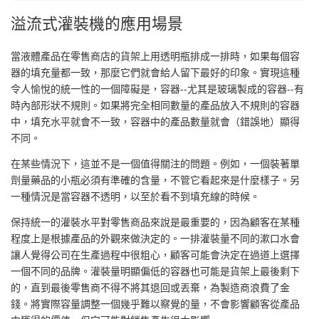
溢流式灌裝機的應用場景
當液體產品在零售商店的貨架上用透明瓶排成一排時，如果每個容
器的填充量都一致，那麼它們就會給人留下最好的印象。實現這種
令人愉悅的統一性的一個障礙是，容器--尤其是玻璃製成的容器--有
時內部形狀不規則。如果將完全相同數量的產品放入不規則的容器
中，填充水平就會不一致，容器中的產品數量就會（錯誤地）顯得
不同。
在某些情況下，這並不是一個值得關注的問題。例如，一個裝著單
劑量藥品的小瓶必須有準確的含量，不管它看起來是什麼樣子。另
一種情況是當容器不透明，以至於看不到填充線的時候。
保持統一的灌裝水平對零售商品來說是最重要的，因為顧客在某種
程度上是根據產品的外觀來做決定的。一排灌裝量不同的漱口水會
讓人覺得公司在生產過程中很粗心，顧客可能會決定在過道上選擇
一個不同的品牌。灌裝量明顯偏低的容器也可能是貨架上最後剩下
的，直到最後零售商不得不將其退回或丟棄，為製造商浪費了金
錢。將實際容量調整一個幾乎難以察覺的量，不會影響顧客從產品