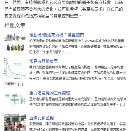
在。然而，有這種顧慮的包裝商要向他們的瓶子製造商核實，以確
保內部容積不會有大的變化，並可能希望（甚至被要求）在自己的
包裝過程中包括某種類型的質量控制檢查。
相關文章
發動機/機油充填機：選型指南
如何為您的發動機或機油選擇灌裝機？ VKPAK根據油品的特點和容
器規格為其設計製造了幾款灌裝機，適用於礦物油、擋風玻璃製品、
防凍液、冷卻液的灌裝。 […]
常見液體黏度表
我們的黏度圖表可以幫助您了解產品的稠度。 雖然這些只是平均估
計，但在與我們的一位灌裝系統專家合作時，了解您產品的粘度是很
有用的。 在嘗試找到適合您的系統使用的填充泵時，它也是一個很好
的資源。 […]
重力灌裝機的工作原理
重力灌裝顧名思義就是利用重力來完成灌裝。 重力灌裝機允許包裝商
使用基於時間的灌裝原理將相同體積的產品灌裝到每個瓶子中。 […]
直線式鎖蓋機
瓶蓋機是一種擰緊或固定容器蓋的機器。每家將產品裝入瓶子、容器
或罐子的公司都需要一種封閉容器的方法，而最常見的封閉方式就是