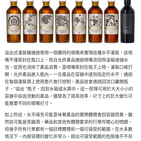
溢出式灌裝機通過使用一個獨特的噴嘴來實現這種水平灌裝，該噴
嘴不僅密封在瓶口上，而且允許產品通過噴嘴流回保溫箱或儲水
池，從而也消除了產品浪費。當噴嘴密封在瓶子上時，灌裝口被打
開，允許產品進入瓶內。一旦產品在容器中達到指定的水平，通過
在每個灌裝頭上使用墊片進行控制，產品就會通過回流口離開瓶
子，"溢出 "瓶子，回到水箱或水庫中。這一原理可用於大大小小的
容器中自由流動的產品，儘管為了提高效率，尺寸上的巨大變化可
能需要不同的噴嘴尺寸。
如上所述，水平填充可能意味著產品的實際體積會因容器而異。雖
然這可能是蒸餾酒、藥品和其他有體積要求的行業所關心的問題，
但幾乎所有行業都有一個目標體積和一個可接受的範圍。在大多數
情況下，內部容積的變化非常小，超出可接受範圍的危險幾乎不存