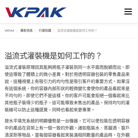
跳
至
選單
主
要
VKPAK
最新消息
行業知識
溢流式灌裝機是如何工作的？
內
首頁
液體包裝設備
應用領域
VKPAK
最新消息
容
溢流式灌裝機是如何工作的？
聯繫我們
LANGUAGE
溢流式灌裝原理因其能夠將瓶子灌裝到同一水平面而脫穎而出，即
使這導致了體積上的微小差異。對於用透明容器包裝的零售產品來
說，這種視覺上有吸引力的均勻性是吸引客戶的重要方式。如果沒
有這個系統，你的容器內部形狀的輕微變化會使你的產品看起來是
不均勻的，即使它們不是這樣。你的客戶可能會拒絕一個看起來比
其他瓶子裝得少的瓶子，這可能導致未售出的產品。保持均勻的灌
裝線可以防止這種感覺，同時也看起來更專業。
按水平填充系統的明顯優勢是一台機器，它可以使包裝在透明容器
中的產品在貨架上有一個一致的外觀。諸如瓶裝水、蒸餾酒、窗戶
清潔劑等物品，當每個容器看起來裝滿相同數量的產品時，在外觀