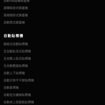
自動6頭旋轉鎖蓋機
器的速度和易用性使該機器成為生產酸、漂白劑、氨水的化工廠以
及填充腐蝕性鹽水溶液的食品廠的理想解決方案。 每台機器均由適
旋轉取放式鎖蓋機
合其預期產品的耐腐蝕材料製成。
直線跟踪式鎖蓋機
自動腐蝕性充填機還包括帶有作業記憶的全數字彩色觸摸屏顯示
自動臂式鎖蓋機
器、無瓶不充填、分步充填或所有充填模式，以及具有動態可調節
性的總瓶計數器。 這些系統易於設置、操作和調整，只需最少的培
自動貼標機
訓。
圓瓶式自動貼標機
本機推薦產品 消毒劑、酸、漂白劑、氨水、鹽水、鹽溶液、腐蝕性
自動定位纏繞貼標機
全自動臥滾式貼標機
液體、酒精、殺蟲劑、溶劑、酒精等。
摘要 專為圓瓶定向貼標設計，帶有定向裝置，可保證貼標精度，
全自動上貼式貼標機
特別適用於環繞式標籤。 定向纏繞貼標機由伺服電機控制（標籤
全自動雙面貼標機
精度為1mm），適用於任何類型的圓形容器。 貼標機的所有電
氣部件均採用台灣或日本製造。 三點夾持機構可實現圓瓶的高貼
自動上下貼標機
標精...
自動分頁不干膠貼標機
自動套標機
自動定位纏繞貼標機
自動桌上型圓瓶貼標機