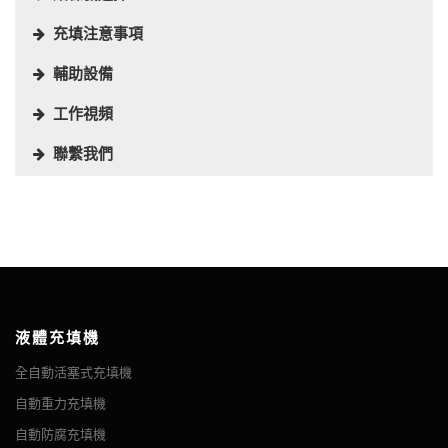
充填注意事項
輔助設備
工作視頻
聯繫我們
腐蝕性液體是一種會通過化學反應損壞或破壞與其接觸的其他物質
通常腐蝕性液體包裝在塑料容器中（例如HDPE瓶），市場上有各
儘管成熟市場和新興市場出現了不同的演變，但家用清潔產品的銷
腐蝕性液體旋蓋機，通常選擇以下設備，具體機器選擇需要根據瓶
腐蝕性液體貼標機，通常選擇以下設備，具體的機器選擇需要根據
大多數充填機和一般包裝機械的默認結構材料通常是不銹鋼。不銹
的液體。 實驗室中常用的許多化學品對身體組織具有腐蝕性或刺激
種形狀的腐蝕性液體瓶子。 下面列出了一些常見的腐蝕性瓶子：
售額在全球範圍內仍以合理的速度增長。
蓋的形狀、大小、旋蓋方式來決定。
容器的形狀、容器的大小、標籤尺寸來決定。
鋼是一種堅固、可靠的材料，不會受到大多數產品或大氣的負面影
性。 腐蝕性液體（例如無機酸、鹼溶液和一些氧化劑）是一種非常
響。然而，當項目包括酸、漂白劑和其他液體等會腐蝕鋼鐵和其他
儘管環境問題可能會影響某些特定產品的銷售，以支持“天然”清潔
嚴重的危害，因為飛濺物很容易發生皮膚或眼睛接觸，並且它們對
金屬的產品時，將使用替代材料來延長充填設備的使用壽命並防止
劑，但效率優勢仍然存在於更具腐蝕性的配方中，這種配方仍將長
人體組織的影響通常會非常迅速地發生。 溴、氫氧化鈉、硫酸和過
包裝線過度磨損。
期存在。
氧化氫是高腐蝕性液體的例子。
充填機還與其他包裝設備（例如沖洗機或封蓋機）不同，因為它與
在這些腐蝕性產品中，漂白劑可能是最有前途的產品：首先，它可
一些腐蝕性化學品具有多種用途，其中最常見的是家用清潔劑。 例
產品的交互作用明顯高於其他包裝機。液體充填機必須將產品通過
液體充填機
以進入衛生水平仍處於發展階段以及消費者以可承受的成本尋求清
如，大多數排水管清潔劑含有酸或鹼，因為它們能夠溶解油脂、蛋
通道轉移到瓶子中。出於這個原因，充填設備特別容易受到被包裝
瓶子旋轉轉盤
全自動活塞式充填機
潔和消毒功能的國家的大多數家庭；其次，它通過提供多功能解決
白質或礦物質沉積物，如水管內的水垢。
產品造成的磨損。產品不僅會與充填機的某些部分接觸，而且充填
方案來滿足受購買力下降影響的家庭的期望，該解決方案可有利地
摘要 該理瓶機是一種帶頻率控制的動態工作台。 本機用作緩衝
自動重力充填機
機上比包裝線上的任何其他位置更容易發生滴水和意外溢出。因
自動主軸鎖蓋機
全自動雙面貼標機
替代不同的特定任務清潔產品。
平台，適用於流水線中間路口，減少輸送機長度。 瓶子的範圍和
此，可以使用 HDPE 製造酸、漂白劑和其他腐蝕性產品的充填機。
自動防腐充填機
摘要 VK-LC全自動主軸鎖蓋機非常靈活，能夠準確、快速地對任
摘要 雙面貼標機廣泛適用於食品、日化、醫藥、農藥等行業。
速度都可以自由調節，有利於生產。 其過程：將瓶子放在圓形轉