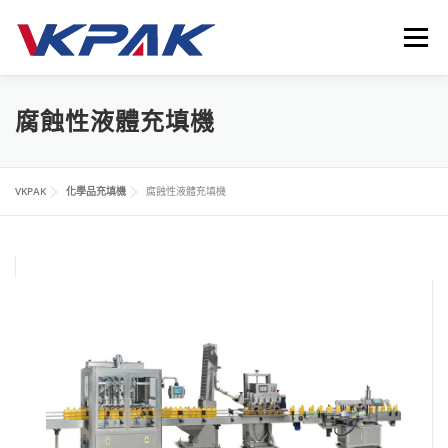
跳
至
選單
主
要
內
首頁
液體包裝設備
應用領域
VKPAK
最新消息
腐蝕性液體充填機
容
聯繫我們
LANGUAGE
VKPAK
化學品充填機
腐蝕性液體充填機