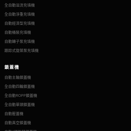
由於所有這些原因，腐蝕性家用清潔產品的未來似乎還不夠模糊，
這些耐腐蝕充填機，就像其他充填機一樣。全自動耐腐蝕機器包括
全自動溢流充填機
何瓶蓋進行鎖蓋，如扳機蓋、金屬蓋、翻蓋等。 1. 變速交流電
適用於扁瓶、方瓶和圓瓶的單面和雙面貼標。 電腦（PLC）自動
盤上，然後轉盤旋轉將瓶子戳到傳送帶上。 VKPAK 旋轉轉盤可
無法停止長期考慮其製造。
不銹鋼填料的所有功能和選項，但只是使用塑料材料製造。耐腐蝕
機。 2. 主軸輪調節旋鈕，帶鎖緊螺母手輪。 3. 儀表索引，便於
控制，操作方便。 它可以輕鬆更改規格。 採用伺服電機，實現
以顯著提高您的生產效率。 裝載轉盤可幫助操作員將圓形...
全自動淨重充填機
充填設備可以通過 PLC 和易於使用的觸摸屏操作界面進行控制。該
機械調整。 4. 多種容器無需更換零件 5. 全面的通用帽槽...
閉環控制，故障率低。 高效率。 速度快。 VK-TS 高速伺服前端
自動經濟型充填機
機器可以結合不同的充填原理，可以使用 2 到 16 個充填頭來滿足
& 背面貼標機適用於貼標平面、方...
生產的必要需求。耐腐蝕充填機可以使用不同的分度類型，包括銷
自動桶裝充填機
分度、星輪分度甚至螺桿分度。
自動轉子泵充填機
當然，自動包裝機械也需要自動輸送機將容器移動通過各個包裝階
跟踪式旋葉泵充填機
段。大多數自動耐腐蝕充填機還將包括一個 HDPE 動力輸送機，以
常見腐蝕性液體容器
提供額外的保護，防止包裝線故障或過早磨損。 HDPE 輸送機也可
鎖蓋機
以在包裝系統的整個長度上運行，以防止溢出或滴落。
自動防腐充填機
自動主軸鎖蓋機
腐蝕性產品的其他包裝設備可能仍使用不銹鋼製造，因為相互作用
摘要 防腐PP在線液體充填機是我公司新改進的產品，是我公司生
全自動四輪鎖蓋機
全自動四輪鎖蓋機
不包括與產品的接觸。對於極其惡劣的產品或環境，可以提供其他
產的充填機的第三版。 完全按照防腐標准開發。 它是由微機
圓瓶式自動貼標機
摘要 自動四輪鎖蓋機設計用於處理觸發噴霧蓋、泵蓋、推拉蓋、
HDPE 設備、通風選項或定制解決方案。如果您要包裝的產品根本
（PLC）控制的光電傳感器和氣動執行器組合而成的高科技充填
全自動ROPP鎖蓋機
卡扣鉸鏈蓋和運動推拉蓋。 圓瓶、方瓶、扁瓶 適用瓶蓋：螺鎖
摘要 圓瓶式自動貼標機旨在實現合理化生產目標。 貼標過程自
無法與金屬很好地相互作用，請不要放棄效率！有關耐腐蝕液體充
設備。 專門用於高腐蝕性液體，如漂白液、84消毒液、馬桶清潔
全自動單頭鎖蓋機
蓋和金屬蓋鎖蓋 主體結構由耐用的 304 不銹鋼製成。 本機採用
動化，操作簡單，生產速度快，貼標位置均勻、美觀、整齊； 適
填機或我們任何其他設備的更多信息，請隨時與我們聯繫。
液、漂白液等。 並...
觸摸屏控制； 參數可以很容易地在觸摸屏上設置。 通過調整對
用於醫藥、化工、食品等行業的圓形容器貼標，可全圓、半週貼
自動壓蓋機
不同尺寸的圓瓶、...
標。 可選配色帶打碼機和打印機，貼標同時實現打印生產批號、
VKPAK 自動腐蝕充填機是一種專門設計的定時流量容積式充填機，
自動真空鎖蓋機
生產日期等...
用於腐蝕性液體和氣體會導致標準包裝機械加速劣化的環境。 該機