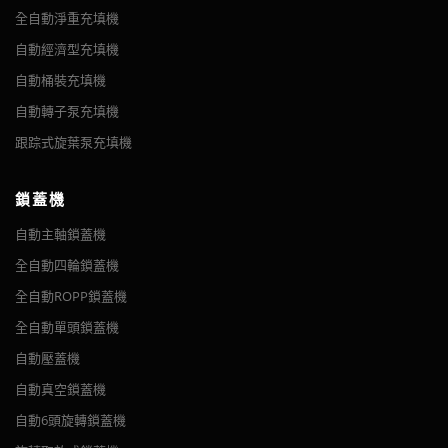
自動重力充填機
工位移動到另一個工位。
以顯著提高您的生產效率。 裝載轉盤可幫助操作員將圓形...
全自動淨重充填機
雖然大多數塑料在一定程度上可以抵抗因接觸酒精而造成的損壞或
蓋帽完成系統
全自動雙面貼標機
摘要 本充填機為重力式充填機，適用於稀薄液體的充填。 該機
降解，但柔韌性對於可擠壓瓶中的洗手液至關重要。 對於這些包裝
適用於任何粘度液體的最廣泛的充填設備
自動經濟型充填機
採用直列式結構，充填頭數量可根據6/8/10/12/16/20頭等不同
摘要 雙面貼標機廣泛適用於食品、日化、醫藥、農藥等行業。
上蓋系統
材料，LDPE 是理想的選擇。
我們的活塞填料可用於基於凝膠的洗手液和肥皂。我們的設備可用
產能定制。 充填量由充填時間控制，每個充填嘴的重量反饋給
自動桶裝充填機
適用於扁瓶、方瓶和圓瓶的單面和雙面貼標。 電腦（PLC）自動
瓶蓋機的堵塞系統
於處理任何粘度的液體。水基洗手液和肥皂可以使用活塞充填機以
PLC，保證了良好的充填精度。 是用於食品、化妝品、日化等行
控制，操作方便。 它可以輕鬆更改規格。 採用伺服電機，實現
自動轉子泵充填機
及其他充填設備。 VKPAK 的團隊將與您一起為您的特定應用確定
業的玻璃清潔劑、酒、醋、水...
閉環控制，故障率低。 高效率。 速度快。 VK-TS 高速伺服前端
洗手液瓶蓋旋蓋機，通常選擇以下設備，具體機器選擇需要根據瓶
跟踪式旋葉泵充填機
最佳工程設計，以便您始終擁有滿足您特定要求的正確設備。
& 背面貼標機適用於貼標平面、方...
蓋的形狀、大小、旋蓋方式來決定。
溢流填料
- 非常適合填充低粘度液體和濃稠液體。 可充填 50ml 至
Hand Sanitizer
使用封蓋機集成實現最高準確度
5L 的容器。
鎖蓋機
我們的封蓋機也可用於製造過程，以更方便、更省時的方式確保充
填不亂。無論您的容量如何，在充填洗手液和肥皂瓶時都可以享受
自動主軸鎖蓋機
更高水平的精度和速度。我們的封蓋機用途廣泛，可以進行調整以
全自動四輪鎖蓋機
適應多種風格的瓶蓋組合，為您帶來最大的便利。
Hand Sanitizer Gel Bottle
8 Oz Hand Sanitizer Bottle
全自動ROPP鎖蓋機
設計定制生產線
全自動單頭鎖蓋機
如果您想要一個始終滿足您設施特定需求的洗手液充填系統，您可
自動壓蓋機
以使用我們的設備在您的設施中設計定制的液體包裝配置。多種尺
圓瓶式自動貼標機
自動主軸鎖蓋機
寸和形狀可供選擇，以滿足區域空間要求以及產品的填充要求。您
自動真空鎖蓋機
全自動溢流充填機
摘要 圓瓶式自動貼標機旨在實現合理化生產目標。 貼標過程自
摘要 VK-LC全自動主軸鎖蓋機非常靈活，能夠準確、快速地對任
可以諮詢我們的專家團隊以獲取有關係統設計的幫助。我們將通過
自動6頭旋轉鎖蓋機
摘要 直線溢流式消泡液體充填機適用於易起泡的液體充填，也適
動化，操作簡單，生產速度快，貼標位置均勻、美觀、整齊； 適
何瓶蓋進行鎖蓋，如扳機蓋、金屬蓋、翻蓋等。 1. 變速交流電
開發和安裝液體充填系統為您提供幫助，該系統通過多年的使用實