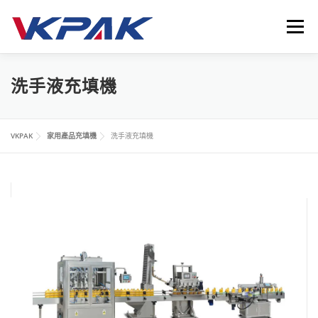
跳
至
選單
主
要
內
首頁
液體包裝設備
應用領域
VKPAK
最新消息
洗手液充填機
容
聯繫我們
LANGUAGE
VKPAK
家用產品充填機
洗手液充填機