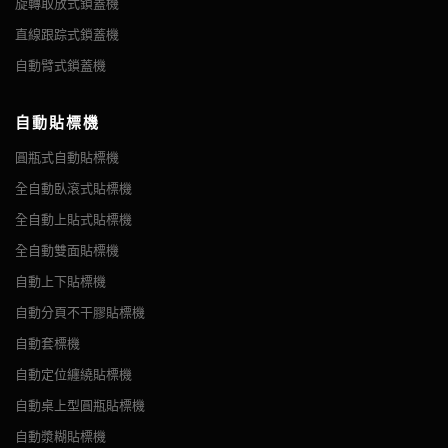
用於不起泡的液體。 充填液既能防止泡沫溢出，又能保持液位一
旋轉取放式鎖蓋機
用於醫藥、化工、食品等行業的圓形容器貼標，可全圓、半週貼
機。 2. 主軸輪調節旋鈕，帶鎖緊螺母手輪。 3. 儀表索引，便於
現您生產線的全部潛力。
致。 可單獨使用，也可與其他設備配合使用。 是目前國內最理
標。 可選配色帶打碼機和打印機，貼標同時實現打印生產批號、
機械調整。 4. 多種容器無需更換零件 5. 全面的通用帽槽...
直線跟踪式鎖蓋機
立即與 VKPAK 討論您的應用，我們將幫助確定哪種洗手液充填設
想的消泡液位充填機。 該機融合國內外先進技術，採用PLC和電
生產日期等...
Hand Sanitizer Bottle
Hand Sanitizer Bottle
自動臂式鎖蓋機
備最適合您的應用。我們還提供現場服務、高速攝像機服務、設備
子光纖傳感器控制，微電腦控制操作。...
安裝和租賃以及包裝設備。我們的產品和服務可以幫助確保您的工
活塞式充填機
- 根據容積系統操作，為稀薄至濃稠的液體提供簡單
廠受益於始終保持高產且價格低廉的頂級生產線。
自動貼標機
易用性。
圓瓶式自動貼標機
全自動臥滾式貼標機
全自動上貼式貼標機
全自動雙面貼標機
全自動四輪鎖蓋機
自動定位纏繞貼標機
自動上下貼標機
摘要 自動四輪鎖蓋機設計用於處理觸發噴霧蓋、泵蓋、推拉蓋、
摘要 專為圓瓶定向貼標設計，帶有定向裝置，可保證貼標精度，
卡扣鉸鏈蓋和運動推拉蓋。 圓瓶、方瓶、扁瓶 適用瓶蓋：螺鎖
自動分頁不干膠貼標機
特別適用於環繞式標籤。 定向纏繞貼標機由伺服電機控制（標籤
蓋和金屬蓋鎖蓋 主體結構由耐用的 304 不銹鋼製成。 本機採用
全自動活塞式充填機
自動套標機
精度為1mm），適用於任何類型的圓形容器。 貼標機的所有電
觸摸屏控制； 參數可以很容易地在觸摸屏上設置。 通過調整對
摘要 活塞式充填機測量和分配自由流動的產品 - 例如稀薄和/或
氣部件均採用台灣或日本製造。 三點夾持機構可實現圓瓶的高貼
自動定位纏繞貼標機
不同尺寸的圓瓶、...
中等密度的液體 - 到容器上。每台機器配備一個或多個容積活
標精...
自動桌上型圓瓶貼標機
塞。每個填充/釋放循環包括一個吸入衝程，其中產品從容器或料
自動漿糊貼標機
斗中取出並進入產品氣缸。一旦產品氣缸達到其預定的填充水