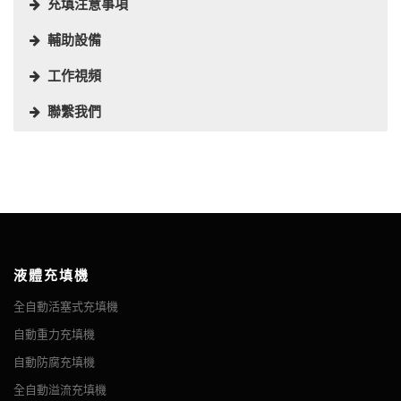
充填注意事項
輔助設備
工作視頻
聯繫我們
洗手液是一種液體、凝膠或泡沫，通常用於殺死絕大多數細菌/微生
消毒劑產品通常包裝在塑料瓶中。 雖然確切的設計因製造商而異，
VKPAK 將您連接到能夠充填洗手液瓶的各種機器。 洗手液具有低
根據瓶子設計和預期的分配方法，洗手液瓶具有不同的瓶蓋和封
生產線的最後一步是為洗手液瓶貼標籤。 在 VKPAK，我們的標籤
隨著對洗手液必要性認識的提高，您必須找到新的方法來滿足需
物，但不能殺死手上的病毒/。在大多數情況下，通常首選用肥皂和
但一些最常見的瓶子設計包括：
至中等粘度，因此應與能夠填充這種稠度液體的設備配對。 我們推
口。 通常使用的包括：
解決方案適用於各種洗手液產品，無論容器尺寸或形狀如何。 我們
求。 VKPAK 生產用於凝膠和水基洗手液和抗菌洗手液的洗手液充
水洗手。洗手液在殺死某些種類的細菌（如諾如病毒和艱難梭菌）
薦的幾個是：
的設備將幫助您將您喜歡的文本和圖像直接傳達給消費者。
填設備和機器。通過全自動工作流程選項，我們為生產設施提供合
波士頓圓瓶
點膠泵
方面效果較差，而且與洗手不同，它不能從物理上去除有害化學物
重力填料
適的設備來滿足各種充填需求。
- 通常能夠填充任何水稀到中等粘度的液體。 可填充 50
洗手液瓶貼標機，通常選擇以下設備，具體機器選擇需要根據容器
質。人們可能會在洗手液乾燥之前錯誤地擦掉它，有些人的效果較
毫升至 5 升的容器。
圓筒瓶
指尖噴霧器
的形狀、容器的大小、標籤的大小來決定。
我們產品線中的每台機器都用於充填和包裝從低粘度到高粘度的液
差，因為它們的酒精濃度太低。
體。洗手液是我們的設備可以處理的粘度較低的產品之一。如果您
泡沫泵瓶
翻蓋式封口
在大多數醫療機構中，酒精類洗手液比用肥皂和水洗手更可取，因
想完成您的洗手液生產線，我們會提供其他幾台機器以及液體充填
液體充填機
F型瓶
按扣開合
為它可能更容易耐受，並且在減少細菌方面更有效。但是，如果可
機。
瓶子旋轉轉盤
全自動活塞式充填機
工業圓瓶
螺紋螺帽
以看到污染，或使用廁所後，應使用肥皂和水洗手。不建議一般使
在液體充填過程之後使用封蓋機應用定製瓶蓋，以有效密封幾乎任
摘要 該理瓶機是一種帶頻率控制的動態工作台。 本機用作緩衝
自動重力充填機
用不含酒精的洗手液。[
From Wiki
]
噴霧瓶
何尺寸和形狀的瓶子。封蓋完成後，您可以使用我們的一台貼標機
VKPAK 提供精選的高品質洗手液封蓋機，以確保產品安全。 該組
平台，適用於流水線中間路口，減少輸送機長度。 瓶子的範圍和
自動防腐充填機
將包含圖像、徽標和產品信息的高質量標籤粘貼到洗手液容器上。
件對於確保為最終消費者準備好產品至關重要。 我們的一些洗手液
速度都可以自由調節，有利於生產。 其過程：將瓶子放在圓形轉
某些類型的包裝，例如噴霧瓶或可擠壓瓶，特別適合用作洗手液
我們的輸送設備可以根據應用的要求，以低速到高速將包裝從一個
全自動溢流充填機
封蓋解決方案包括：
盤上，然後轉盤旋轉將瓶子戳到傳送帶上。 VKPAK 旋轉轉盤可
瓶。 在為這些瓶子選擇材料時，重要的是要記住剛性和耐酒精性。