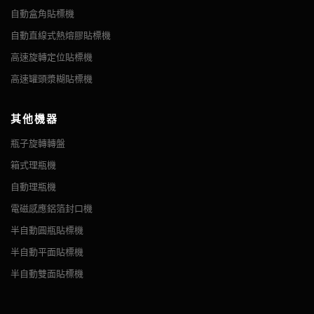
平，向下衝程就開始。活塞將產品推出氣缸並推入容器中。 我們
自動盒角貼標機
的...
自動直線式熱熔膠貼標機
高速旋轉定位貼標機
高速罐頭漿糊貼標機
全自動單頭鎖蓋機
其他機器
高速旋轉定位貼標機
摘要 VKPAK 的單頭卡盤鎖蓋機使用最新技術自動將大多數瓶蓋
摘要 高速旋轉定位貼標機旨在實現合理的生產目標。 貼標過程
瓶子旋轉轉盤
類型準確地放置到大多數瓶子類型上。 夾頭封蓋機可以放置和擰
自動化，操作簡單，生產速度快，貼標位置均勻、美觀、整齊；
緊平蓋、橢圓形蓋、翻蓋、拉嘴、安全蓋、兒童防護蓋、運動蓋
箱式理瓶機
適用於醫藥、化工、食品等行業的圓形容器貼標，可整周半週貼
和帶頂蓋或感應密封的蓋。 卡盤鎖蓋機幾乎可以處理任何類型或
自動理瓶機
標。 可選配色帶打碼機和打印機，貼標同時實現打印生產批號、
形狀的瓶子，包括 PET、PP...
生產日期等信息...
電磁感應鋁箔封口機
半自動圓瓶貼標機
半自動平面貼標機
半自動雙面貼標機