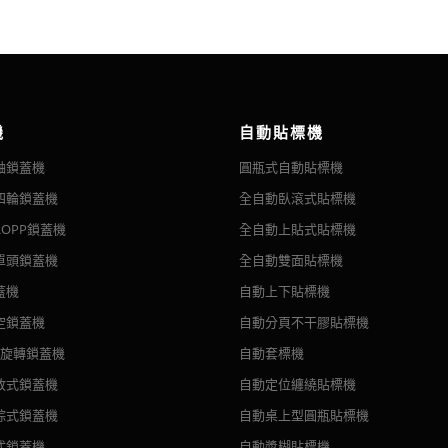
越的品質建立在其傳統優勢之上，而且——對於更長的印刷量——更低的
機
標機旨在實現合理化生產目標。 貼標過程自動化，操作簡單，生產速度快
式非常簡單，例如單色價格代碼標籤和條形碼標籤。現在不干膠標籤已經發
器貼標，可全圓、半週貼標。 可選配色帶打碼機和打印機，貼標同時實現打
但不干膠標籤能夠製作非常高質量的圖形和裝飾。
的。不干膠標籤現在可以用平版印刷——此外，它們還可以使用所有其他
機
自動貼標機
膠水，上膠量少，貼標成本低。
軸鎖蓋機
圓瓶式自動貼標機
膜矽化剝離襯墊製成的層壓材料。在面材上進行印刷，然後在去除廢料基
四輪鎖蓋機
全自動臥滾式貼標機
貼標； 本機也適用於糊狀食品罐、水果罐頭、牛肉罐、貓糧罐等金屬罐。
標機
OPP鎖蓋機
全自動上貼式貼標機
裝帶有濕膠或不干膠標籤的容器。
貼標設計，帶有定向裝置，可保證貼標精度，特別適用於環繞式標籤。 定
齊、美觀、乾淨、易清洗。
單頭鎖蓋機
全自動雙面貼標機
形容器。 貼標機的所有電氣部件均採用台灣或日本製造。 三點夾持機構可
蓋機
自動上下貼標機
空鎖蓋機
自動分頁不干膠貼標機
異）
頭旋轉鎖蓋機
自動套標機
放式鎖蓋機
自動定位纏繞貼標機
踪式鎖蓋機
自動桌上型圓瓶貼標機
標機
式鎖蓋機
自動漿糊貼標機