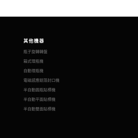
成本。但不干膠標籤正在迎頭趕上，做出決定變得更
，貼標位置均勻、美觀、整齊； 適用於醫藥、化工、
展到成為許多頂級威士忌品牌選擇的標籤方法的地步。
印生產批號、生產日期等...
印刷工藝。
其他機器
瓶子旋轉轉盤
質之前沖切成某種形狀。以捲筒形式提供，剝離塗層
箱式理瓶機
自動理瓶機
向纏繞貼標機由伺服電機控制（標籤精度為1mm），
電磁感應鋁箔封口機
實現圓瓶的高貼標精...
半自動圓瓶貼標機
半自動平面貼標機
半自動雙面貼標機