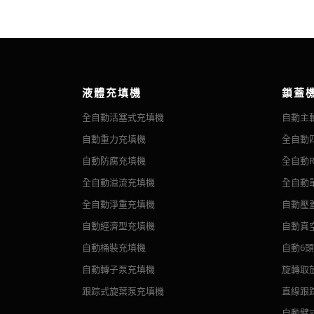
濕膠標籤仍然在食品和飲料領域佔據主導地位，其卓
圓瓶式自動貼標
2、機器具有備用投標供給機制，加標時無需停機。
加困難。
摘要 圓瓶式自動貼
3、末端供膠由罐頭控制，有罐供膠，無罐不供膠。
大約 30 年前，當不干膠標籤首次出現時，它的形
食品等行業的圓形容
現在可以使用更複雜的組合印刷機，儘管價格不菲，
4、本機採用變頻調速，可根據生產需要隨時調整。
在質量方面，這些天沒有區別，濕膠標籤是平版印刷
液體充填機
鎖蓋
5、本機更換罐式簡單，更換零件少，標籤兩端只有
全自動活塞式充填機
自動主
自粘標籤是由紙質或非紙質面材、粘合劑和紙質或薄
適用範圍：
可以輕鬆地將標籤從保護性襯裡上取下。
自動重力充填機
全自動
1、本機為馬口鐵罐貼標機，適用於馬口鐵罐產品的
自動定位纏繞貼
自動防腐充填機
全自動R
最重要的是，不同的要求和行業需要特殊的方式來包
摘要 專為圓瓶定向
2、可快速更換不同尺寸的馬口鐵罐。 操作簡單、整
全自動溢流充填機
全自動
適用於任何類型的圓
技術參數：
全自動淨重充填機
自動壓
自動經濟型充填機
自動真
貼標能力：150-300罐/分鐘（因罐頭尺寸不同而
自動桶裝充填機
自動6
適用罐頭尺寸：直徑Φ40—120mm
自動轉子泵充填機
旋轉取
適用罐高（最大）：250mm
跟踪式旋葉泵充填機
直線跟
高速旋轉定位貼
標籤尺寸：寬23-254mm； 長度117-380mm
自動臂