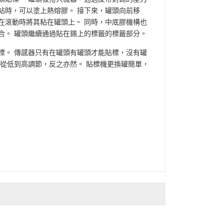
站時，可以塗上熱熔膠。 接下來，罐頭向前移
在滾動時將其粘在罐頭上。 同時，中底膠機構也
合。 罐頭繼續通過貼在錫上的標籤的標籤部分。
標。 傳感器只有在罐頭有罐頭才能貼標，沒有罐
以從低到高調節，反之亦然。 貼標機更換罐簡單，
頭向前移動，罐頭上的膠水被壓在標籤上。標籤粘在罐
。然後將皮帶從機器中滾出。