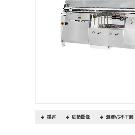
描述
細節圖像
濕膠VS不干膠
1、本機適用於罐頭貼標。罐頭捲入機器後，由壓在
濕膠標籤VS不干膠標籤
頭前端，開始在罐頭上滾動。同時，標籤末端的塗膠