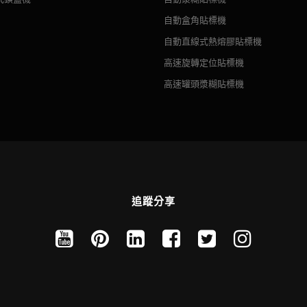
貼標機旨在實現合理的生產目標。 貼標過程自動化，操作簡單，生產速度
形容器貼標，可整周半週貼標。 可選配色帶打碼機和打印機，貼標同時實現
自動盒角貼標機
自動直線式熱熔膠貼標機
高速旋轉定位貼標機
高速罐頭漿糊貼標機
追蹤分享