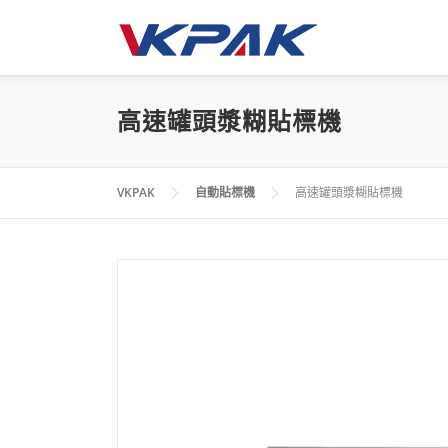
跳
至
主
要
內
高速罐頭漿糊貼標機
容
VKPAK
自動貼標機
高速罐頭漿糊貼標機