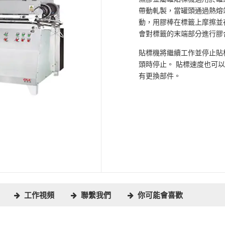
帶動軋製，當罐頭通過熱熔
動，用膠棒在標籤上摩擦並
會對標籤的末端部分進行膠
貼標機將繼續工作並停止貼
頭時停止。 貼標速度也可
有更換部件。
工作視頻
聯繫我們
你可能會喜歡
罐頭上的皮帶帶動。當罐頭通過熱熔膠站時，罐頭上塗有熱熔膠。隨著罐
機構也給標籤末端塗上膠水。隨著罐頭繼續向前移動，標籤被捲到罐頭上