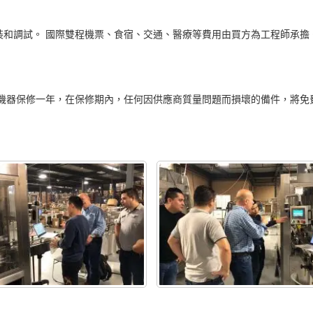
和調試。 國際雙程機票、食宿、交通、醫療等費用由買方為工程師承擔
機器保修一年，在保修期內，任何因供應商質量問題而損壞的備件，將免費