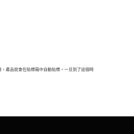
時，產品就會在貼標箱中自動貼標。一旦到了這個時