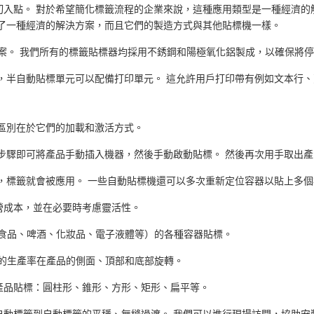
入點。 對於希望簡化標籤流程的企業來說，這種應用類型是一種經濟的
供了一種經濟的解決方案，而且它們的製造方式與其他貼標機一樣。
決方案。 我們所有的標籤貼標器均採用不銹鋼和陽極氧化鋁製成，以確保將
，半自動貼標單元可以配備打印單元。 這允許用戶打印帶有例如文本行
區別在於它們的加載和激活方式。
步驟即可將產品手動插入機器，然後手動啟動貼標。 然後再次用手取出產
，標籤就會被應用。 一些自動貼標機還可以多次重新定位容器以貼上多個
營成本，並在必要時考慮靈活性。
業（食品、啤酒、化妝品、電子液體等）的各種容器貼標。
需的生產率在產品的側面、頂部和底部旋轉。
產品貼標：圓柱形、錐形、方形、矩形、扁平等。
自動標籤到自動標籤的平穩、無縫過渡。 我們可以進行現場訪問，協助安