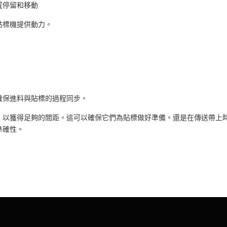
置停留和移動
貼標機提供動力。
。
確保進料與貼標的過程同步。
，以獲得足夠的間距。這可以確保它們為貼標做好準備。還是在傳送帶上
準確性。
。