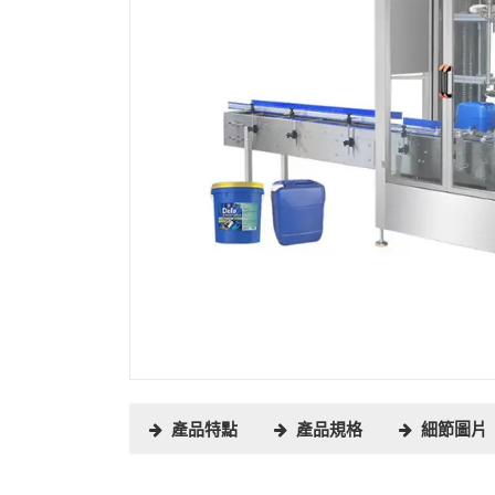
產品特點
產品規格
細節圖片
1、本機採用PLC，觸摸屏控制面板，調整方便。
Nozzle Number
NO.
Name