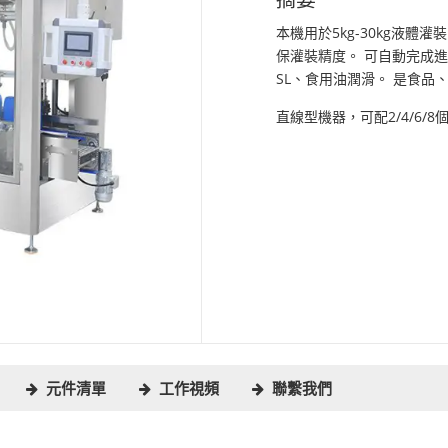
本機用於5kg-30kg液
保灌裝精度。 可自動完成
SL、食用油潤滑。 是食
直線型機器，可配2/4/6/
元件清單
工作視頻
聯繫我們
PCS
Model Specification
2
4