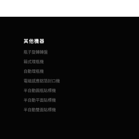
1
1
。
1
1
各種工作場所。
1.5
1.5
1
其他機器
1
ing module computer control and counting
瓶子旋轉轉盤
.
1.2
1.2
1
箱式理瓶機
1
自動理瓶機
1
電磁感應鋁箔封口機
1
半自動圓瓶貼標機
1
半自動平面貼標機
1
半自動雙面貼標機
1
1
1