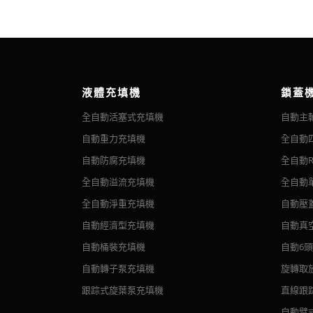
Filling volume
1
PLC
2. 每個灌裝頭都有稱重和反饋系統。 每個灌裝頭都
Production capacity
2
Analog module
3、光電傳感器、接近開關等電器元件均為國際知名品
Quantitative error
3
Weighing module
4. 浸入式填充使減少形式成為可能。 適用於各種灌
Voltage
4
Weighing sensor
5、整機符合GMP標準。 拆裝清洗維護方便，與灌
Consumed power
5
Inverter
液體充填機
鎖蓋
With pressure protection system, if the bottle is
Air Pressure
6
Touch screen
misaligned, the filling nozzle will rise after falling to a
全自動活塞式充填機
自動主
certain height
Air consumption
7
Switching power supply
自動重力充填機
全自動
8
Proximity switch
自動防腐充填機
全自動R
9
Photoelectric switch
全自動溢流充填機
全自動
10
Low-Voltage Electric
全自動淨重充填機
自動壓
11
Wiring terminal
自動經濟型充填機
自動真
12
Alarm
自動桶裝充填機
自動6
13
Pneumatic part
自動轉子泵充填機
旋轉取
14
Bracket
跟踪式旋葉泵充填機
直線跟
15
Material contact part
自動臂