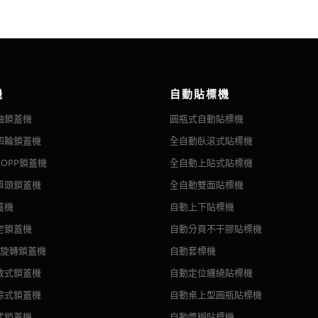
Ml
Delta
5-30KG
可以調節。
Bottle/h
Delta
100-600pcs(Depends on filling volume)
牌。 沒有容器沒有填充。 如果有任何容器被阻塞，主主機可以觸發警報
%
Delta
≤±2%
裝產品。
V
HBM, Germany
AC220V 380V ±10%
裝產品接觸的部分均採用優質不銹鋼製造。 整機安全、環保、衛生，適應
KW
Schneider
1.5
1.5
機
自動貼標機
MPA
Weiluntong
0.6-0.8Mpa
Roller weigh
軸鎖蓋機
圓瓶式自動貼標機
Ball valve , control liquid begin and close filling
filling volume
M3/min
Schneider
0.8
1
四輪鎖蓋機
全自動臥滾式貼標機
Autonics
OPP鎖蓋機
全自動上貼式貼標機
OMRON
單頭鎖蓋機
全自動雙面貼標機
Schneider
蓋機
自動上下貼標機
Taiwan
空鎖蓋機
自動分頁不干膠貼標機
Schneider
頭旋轉鎖蓋機
自動套標機
Airtac
放式鎖蓋機
自動定位纏繞貼標機
Stainless steel 304
踪式鎖蓋機
自動桌上型圓瓶貼標機
Stainless steel 316
式鎖蓋機
自動漿糊貼標機