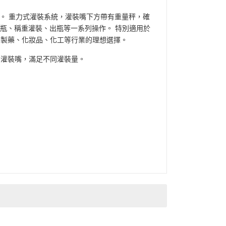
體灌裝。 重力式灌裝系統，灌裝嘴下方帶有重量秤，確
進瓶、稱重灌裝、出瓶等一系列操作。 特別適用於
品、製藥、化妝品、化工等行業的理想選擇。
8個灌裝嘴，滿足不同灌裝量。
6
8
Quantity