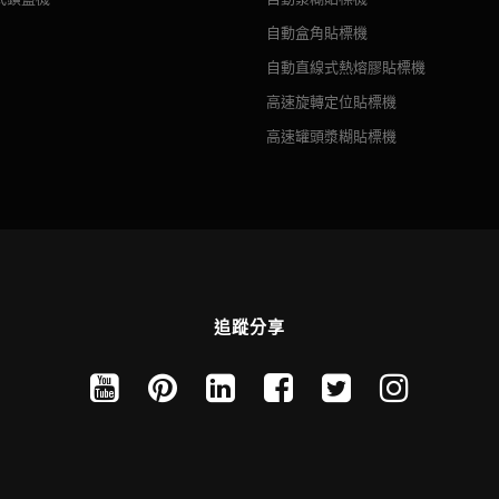
Tempered glass
自動盒角貼標機
Triangle lock
自動直線式熱熔膠貼標機
304 stainless steel
高速旋轉定位貼標機
Use quick connectors for pipe connections
高速罐頭漿糊貼標機
追蹤分享