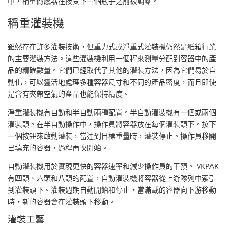
中，稱重傳感器在接受下一個瓶子之前被調零。
稱重灌裝機
雖然存在許多灌裝技術，但重力式或淨重式灌裝機仍然是紙箱行業
的主要灌裝方法。這些灌裝機利用一個秤來測量分配到容器中的產
品的精確數量。它們已經取代了其他的灌裝方法，因為它們易於自
動化，可以靈活地處理多種容器尺寸和不同的產品密度，而且即使
是含有夾帶空氣的產品也能保持精度。
淨重灌裝機有自動和半自動兩種配置。半自動灌裝機有一個或兩個
灌裝頭。在半自動操作中，操作員將容器放在每個灌裝頭下。按下
一個按鈕來啟動灌裝，當達到目標重量時，灌裝停止。操作員移開
已填充的容器，過程再次開始。
自動灌裝機用於實現更快的容器速率和減少操作員的干預。 VKPAK
有四頭、六頭和八頭的配置，自動灌裝機將容器從上游隊列中索引
到灌裝頭下。灌裝週期自動開始和停止，當滿載的容器向下游移動
時，新的容器會在灌裝頭下移動。
灌裝工藝