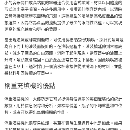
小的容器開口或高粘度的容器適合使用塞式噴嘴。材料以固體流的
形式流出塞子噴嘴。在許多應用中，噴嘴延伸到容器內部，以消除
固體流接觸液體表面時的飛濺。這種類型的噴嘴是高粘度產品的理
想選擇，因為它為產品的流動提供了最少的限制性路徑，可以實現
更高的填充速度和更小的背壓。
當出現泡沫或靜電問題時，可使用長槍/探針式噴嘴。探針式噴嘴是
為自下而上的灌裝而設計的。在灌裝過程中，灌裝槍延伸到容器底
部，減少了產品的自由落體，消除了起泡現象。當容器中的液面上
升時，噴頭就會縮回。由於產品通常在液面下排出，因此噴嘴將被
塗在產品上。通常採用一個滴水杯來接住從噴嘴滴下的材料，並能
將材料引回後續的容器中。
稱重充填機的優點
淨重灌裝機的一大優勢是它可以提供每個週期的每個灌裝站的統計
數據，用於信息跟踪和分析，如標準偏差、瓶子的平均重量和中位
數，或者可以得出每個噴嘴的性能。
淨重灌裝機也很容易維護，甚至在實時生產過程中也是如此。如果
由於某種原因，稱重傳感器出現故障或某一灌裝頭反復出現問題，