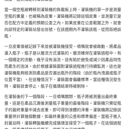
當一個空瓶被轉移到灌裝機的負載板上時，灌裝機的第一步是測量
空瓶的重量，也被稱為皮重。灌裝機將記錄這個皮重，並測量它是
否在配方中定義的預期公差之內。如果皮重在公差範圍之外，就會
向該特定的灌裝站發出信號，在該週期內不灌裝該瓶，從而拒絕該
瓶。
一旦皮重值被記錄下來並被灌裝機接受，噴嘴就會被啟動，將產品
灌入瓶子。瓶子是以層流方式灌裝的。層流確保在灌裝過程中，有
一個穩定的流動，幾乎沒有湍流，這有助於避免或減少因產品特性
而產生的泡沫。由於根據灌裝圖對灌裝過程進行持續監測，這也是
灌裝機能夠檢測到產品是否漏出瓶外的階段（由於瓶內洩漏或瓶子
位置不當）。在這種情況下，灌裝圖會偏離標準。當這種情況發生
時，灌裝就會停止，瓶子在循環結束時被剔除。
在灌裝後的下一個階段，一旦噴嘴關閉，瓶子將被測量出最終重
量。這是在產品沉澱後測量瓶子重量的最後階段。灌裝機只需從瓶
子的最終重量中減去皮重，即可得到液體的淨重。灌裝機將記錄該
重量併計算幾個數據，如最終重量的公差和標準偏差。當瓶子進入
封蓋站時，灌裝轉盤繼續完成循環並接受下一個瓶子。在這個過程