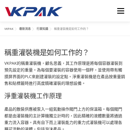
跳
至
選單
主
要
VKPAK
最新消息
行業知識
稱重灌裝機是如何工作的？
內
首頁
液體包裝設備
應用領域
VKPAK
最新消息
容
稱重灌裝機是如何工作的？
聯繫我們
LANGUAGE
VKPAK的稱重灌裝機，顧名思義，其工作原理是將每個容器灌裝到
預先設定的重量。為每個要灌裝的容器使用一個秤，並使用帶有觸
摸屏界面的PLC來創建灌裝的設定點。淨重灌裝機是在產品按重量銷
售和貼標籤時進行高度精確灌裝的理想設備。
淨重灌裝機工作原理
產品的散裝供應被泵入一組氣動操作閥門上方的保溫箱。每個閥門
都是由灌裝機的主計算機獨立計時的，因此精確的液體數量將通過
重力流入容器。具有自下而上灌裝能力的重力式灌裝機可以處理各
種可流動的液體，包括泡沫產品。