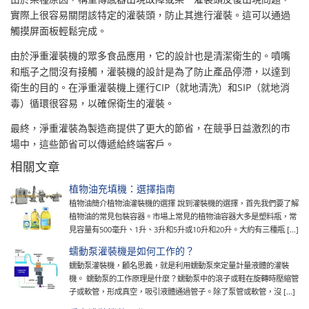
實際上很容易關閉該特定的灌裝頭，防止其進行灌裝。這可以通過
觸摸屏面板輕鬆完成。
由於淨重灌裝機的眾多食品應用，它的設計也是清潔衛生的。噴嘴
和瓶子之間沒有接觸，灌裝機的設計是為了防止產品停滯，以達到
衛生的目的。在淨重灌裝機上運行CIP（就地清洗）和SIP（就地消
毒）循環很容易，以確保衛生的灌裝。
最終，淨重灌裝為製造商提供了更大的節省，在競爭日益激烈的市
場中，這些節省可以傳遞給終端客戶。
相關文章
植物油充填機：選擇指南
植物油簡介植物油灌裝機的選擇 說到灌裝機的選擇，首先我們要了解
植物油的常見包裝容器。市場上常見的植物油容器大多是塑料瓶，常
見容量有500毫升、1升、3升和5升或10升和20升。大約有三種瓶 […]
蠕動泵灌裝機是如何工作的？
蠕動泵灌裝機，顧名思義，就是利用蠕動泵來定量計量液體的灌裝
機。 蠕動泵的工作原理是什麼？蠕動泵中的滾子或鞋在旋轉時壓縮管
子或軟管，形成真空，吸引液體通過管子。除了泵管或軟管，沒 […]