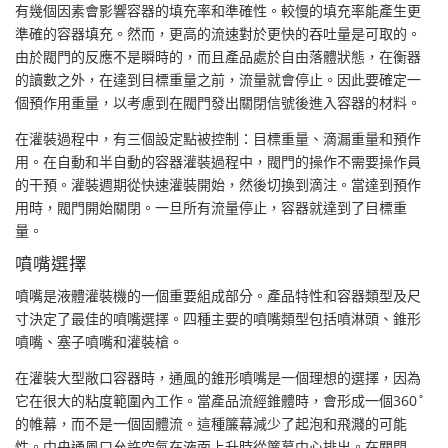
有幾個因素會影響容器的填充率和準確性。較慢的填充率能產生更
準確的容器填充。然而，更高的流速對於更快的吞吐量是可取的。
由於閥門的反應不是瞬時的，而且產品處於自由落體狀態，在衡器
的讀數之外，在達到目標重量之前，流量就會停止。因此要確定一
個預作用重量，以考慮到在閥門發出關閉信號後進入容器的材料。
在灌裝過程中，有三個設定點被控制：目標重量、滴漏重量和預作
用。在自動和半自動的容器灌裝過程中，閥門的操作不需要操作員
的干預。灌裝週期從快速灌裝開始，然後切換到滴注。當達到預作
用時，閥門開始關閉。一旦所有流量停止，容器就達到了目標重
量。
噴嘴選擇
噴嘴是液體灌裝機的一個重要組成部分。產品特性和容器類型及尺
寸決定了最佳的噴嘴選擇。四種主要的噴嘴類型包括噴淋頭、錐形
噴嘴、塞子噴嘴和灌裝槍。
在灌裝大型敞口容器時，通風的錐形噴嘴是一個理想的選擇，因為
它在很大的粘度範圍內工作。當產品流經錐體時，會形成一個360˚
的帷幕，而不是一個固體流。這種簾幕減少了起泡和飛濺的可能
性。中央通風口允許空氣在液面上升時從簾幕中心排出。在關閉