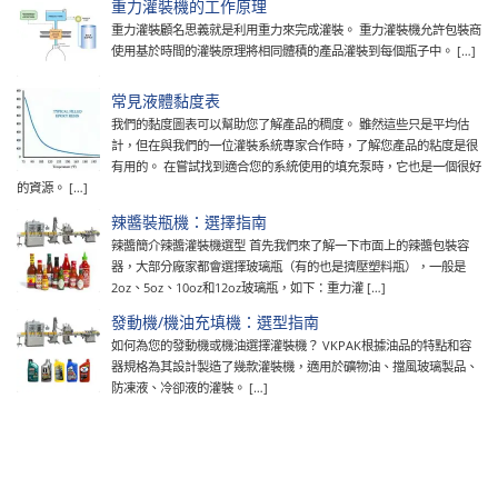
重力灌裝機的工作原理
重力灌裝顧名思義就是利用重力來完成灌裝。 重力灌裝機允許包裝商
使用基於時間的灌裝原理將相同體積的產品灌裝到每個瓶子中。 […]
常見液體黏度表
我們的黏度圖表可以幫助您了解產品的稠度。 雖然這些只是平均估
計，但在與我們的一位灌裝系統專家合作時，了解您產品的粘度是很
有用的。 在嘗試找到適合您的系統使用的填充泵時，它也是一個很好
的資源。 […]
辣醬裝瓶機：選擇指南
辣醬簡介辣醬灌裝機選型 首先我們來了解一下市面上的辣醬包裝容
器，大部分廠家都會選擇玻璃瓶（有的也是擠壓塑料瓶），一般是
2oz、5oz、10oz和12oz玻璃瓶，如下：重力灌 […]
發動機/機油充填機：選型指南
如何為您的發動機或機油選擇灌裝機？ VKPAK根據油品的特點和容
器規格為其設計製造了幾款灌裝機，適用於礦物油、擋風玻璃製品、
防凍液、冷卻液的灌裝。 […]