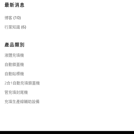
最新消息
(10)
博客
(6)
行業知識
產品類別
液體充填機
自動鎖蓋機
自動貼標機
2合1自動充填鎖蓋機
管充填封尾機
充填生產線輔助設備