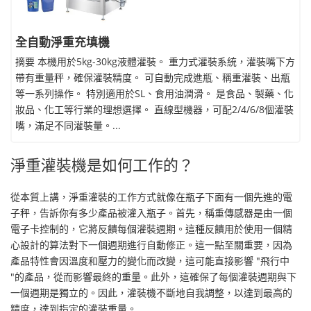
全自動淨重充填機
摘要 本機用於5kg-30kg液體灌裝。 重力式灌裝系統，灌裝嘴下方
帶有重量秤，確保灌裝精度。 可自動完成進瓶、稱重灌裝、出瓶
等一系列操作。 特別適用於SL、食用油潤滑。 是食品、製藥、化
妝品、化工等行業的理想選擇。 直線型機器，可配2/4/6/8個灌裝
嘴，滿足不同灌裝量。...
淨重灌裝機是如何工作的？
從本質上講，淨重灌裝的工作方式就像在瓶子下面有一個先進的電
子秤，告訴你有多少產品被灌入瓶子。首先，稱重傳感器是由一個
電子卡控制的，它將反饋每個灌裝週期。這種反饋用於使用一個精
心設計的算法對下一個週期進行自動修正。這一點至關重要，因為
產品特性會因溫度和壓力的變化而改變，這可能直接影響 "飛行中
"的產品，從而影響最終的重量。此外，這確保了每個灌裝週期與下
一個週期是獨立的。因此，灌裝機不斷地自我調整，以達到最高的
精度，達到指定的灌裝重量。