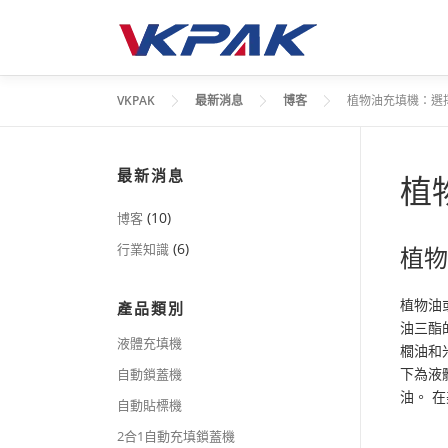
跳
至
主
要
VKPAK
最新消息
博客
植物油充填機：選
內
容
最新消息
植
(10)
博客
(6)
行業知識
植
植物油
產品類別
油三酯
液體充填機
櫚油和
下為液
自動鎖蓋機
油。 
自動貼標機
2合1自動充填鎖蓋機