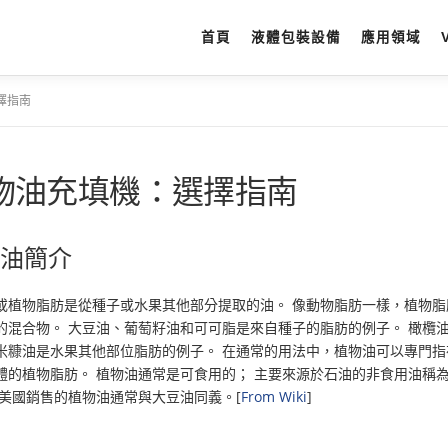
首頁
液體包裝設備
應用領域
擇指南
物油充填機：選擇指南
物油簡介
或植物脂肪是從種子或水果其他部分提取的油。 像動物脂肪一樣，植物脂
的混合物。 大豆油、葡萄籽油和可可脂是來自種子的脂肪的例子。 橄欖
米糠油是水果其他部位脂肪的例子。 在通常的用法中，植物油可以專門指
體的植物脂肪。 植物油通常是可食用的； 主要來源於石油的非食用油稱
在美國銷售的植物油通常與大豆油同義。[
From Wiki
]