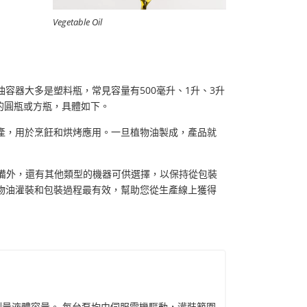
Vegetable Oil
容器大多是塑料瓶，常見容量有500毫升、1升、3升
的圓瓶或方瓶，具體如下。
產，用於烹飪和烘烤應用。一旦植物油製成，產品就
設備外，還有其他類型的機器可供選擇，以保持從包裝
物油灌裝和包裝過程最有效，幫助您從生產線上獲得
測量液體容量。 每台泵均由伺服電機驅動，灌裝範圍