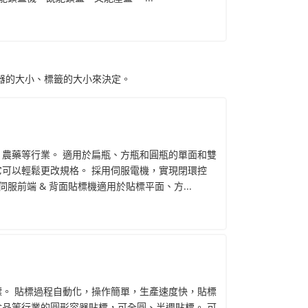
器的大小、標籤的大小來決定。
、農藥等行業。 適用於扁瓶、方瓶和圓瓶的單面和雙
 它可以輕鬆更改規格。 採用伺服電機，實現閉環控
速伺服前端 & 背面貼標機適用於貼標平面、方...
標。 貼標過程自動化，操作簡單，生產速度快，貼標
食品等行業的圓形容器貼標，可全圓、半週貼標。 可