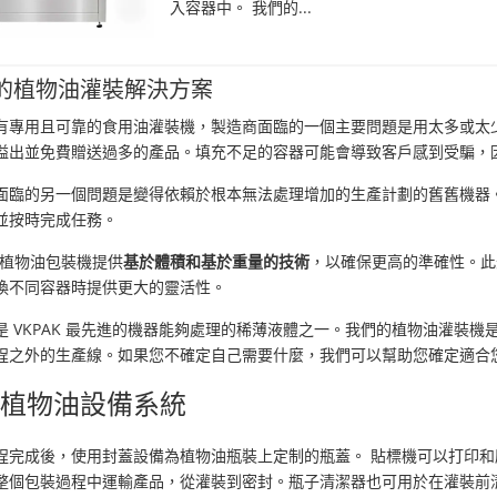
入容器中。 我們的...
的植物油灌裝解決方案
有專用且可靠的食用油灌裝機，製造商面臨的一個主要問題是用太多或太
溢出並免費贈送過多的產品。填充不足的容器可能會導致客戶感到受騙，
面臨的另一個問題是變得依賴於根本無法處理增加的生產計劃的舊舊機器
並按時完成任務。
K 植物油包裝機提供
基於體積和基於重量的技術
，以確保更高的準確性。此
換不同容器時提供更大的靈活性。
是 VKPAK 最先進的機器能夠處理的稀薄液體之一。我們的植物油灌裝
程之外的生產線。如果您不確定自己需要什麼，我們可以幫助您確定適合
成植物油設備系統
程完成後，使用封蓋設備為植物油瓶裝上定制的瓶蓋。 貼標機可以打印和
整個包裝過程中運輸產品，從灌裝到密封。瓶子清潔器也可用於在灌裝前清除