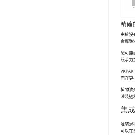
精確
由於沒
會導致
您可能
競爭力
VKPA
而在更
植物油
灌裝過
集
灌裝過
可以在