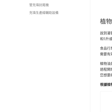
管充填封尾機
充填生產線輔助設備
植
說到灌
和5升
食品行
需要有
植物油
過程開
您想要
根據植