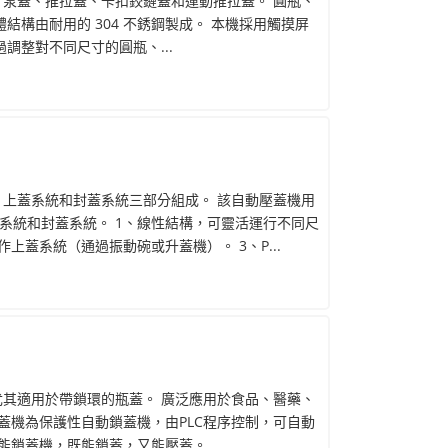
、泵蓋、推拉蓋、卡扣鉸鏈蓋和運動推拉蓋。 圓瓶、
結構由耐用的 304 不銹鋼製成。 本機採用觸摸屏
調整對不同尺寸的圓瓶、...
、上蓋系統和封蓋系統三部分組成。 該自動壓蓋機用
系統和封蓋系統。 1、線性結構，可靈活運行不同尺
上蓋系統（通過振動碗或升蓋機）。 3、P...
尤其適用於帶鎖環的瓶蓋。 廣泛應用於食品、醫藥、
蓋機為保護性自動鎖蓋機，由PLC程序控制，可自動
鎖蓋機，既能鎖蓋，又能壓蓋。 ...