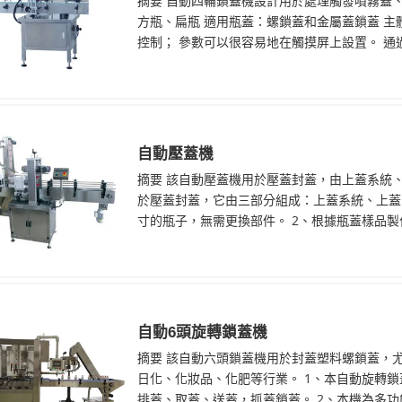
摘要 自動四輪鎖蓋機設計用於處理觸發噴霧蓋
方瓶、扁瓶 適用瓶蓋：螺鎖蓋和金屬蓋鎖蓋 主體
控制； 參數可以很容易地在觸摸屏上設置。 通過
自動壓蓋機
摘要 該自動壓蓋機用於壓蓋封蓋，由上蓋系統
於壓蓋封蓋，它由三部分組成：上蓋系統、上蓋
寸的瓶子，無需更換部件。 2、根據瓶蓋樣品製作
自動6頭旋轉鎖蓋機
摘要 該自動六頭鎖蓋機用於封蓋塑料螺鎖蓋，
日化、化妝品、化肥等行業。 1、本自動旋轉鎖
排蓋、取蓋、送蓋，抓蓋鎖蓋。 2、本機為多功能