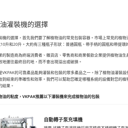
物油灌裝機的選擇
裝機的選擇，首先我們要了解植物油的常見包裝容器。市場上常見的植物油
或10升和20升。大約有三種瓶子形狀：普通圓瓶、帶手柄的圓瓶和帶提環
業的製造商為終端消費者、雜貨店、零售商和商業餐飲企業提供植物油生
效地運往最終目的地，而不會出現溢出或破損。
是VKPAK的可靠產品能夠灌裝和包裝的眾多產品之一。除了植物油灌裝
始到結束的準確性和效率。我們可以幫助您確定哪種系統的設備對您的植
的結果。
物油的粘度，VKPAK推薦以下灌裝機來完成植物油的包裝
自動轉子泵充填機
摘要 該轉子泵灌裝機採用高精度不銹鋼轉子泵