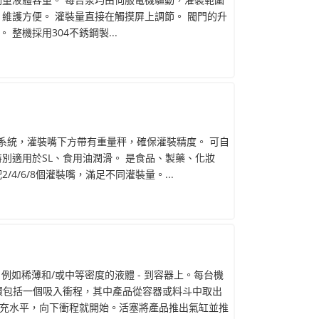
維護方便。 灌裝量直接在觸摸屏上調節。 閥門的升
整機採用304不銹鋼製...
式灌裝系統，灌裝嘴下方帶有重量秤，確保灌裝精度。 可自
別適用於SL、食用油潤滑。 是食品、製藥、化妝
4/6/8個灌裝嘴，滿足不同灌裝量。...
 例如稀薄和/或中等密度的液體 - 到容器上。每台機
環包括一個吸入衝程，其中產品從容器或料斗中取出
充水平，向下衝程就開始。活塞將產品推出氣缸並推