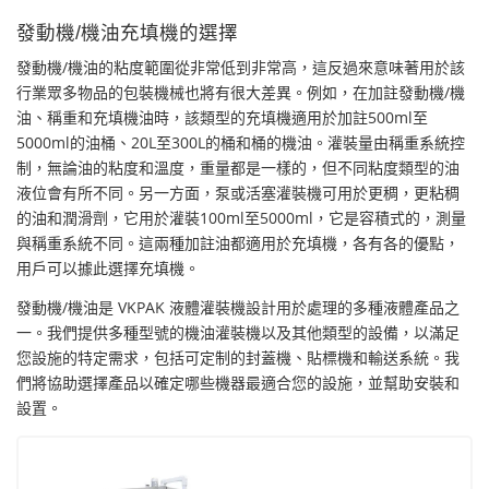
發動機/機油充填機的選擇
發動機/機油的粘度範圍從非常低到非常高，這反過來意味著用於該
行業眾多物品的包裝機械也將有很大差異。例如，在加註發動機/機
油、稱重和充填機油時，該類型的充填機適用於加註500ml至
5000ml的油桶、20L至300L的桶和桶的機油。灌裝量由稱重系統控
制，無論油的粘度和溫度，重量都是一樣的，但不同粘度類型的油
液位會有所不同。另一方面，泵或活塞灌裝機可用於更稠，更粘稠
的油和潤滑劑，它用於灌裝100ml至5000ml，它是容積式的，測量
與稱重系統不同。這兩種加註油都適用於充填機，各有各的優點，
用戶可以據此選擇充填機。
發動機/機油是 VKPAK 液體灌裝機設計用於處理的多種液體產品之
一。我們提供多種型號的機油灌裝機以及其他類型的設備，以滿足
您設施的特定需求，包括可定制的封蓋機、貼標機和輸送系統。我
們將協助選擇產品以確定哪些機器最適合您的設施，並幫助安裝和
設置。