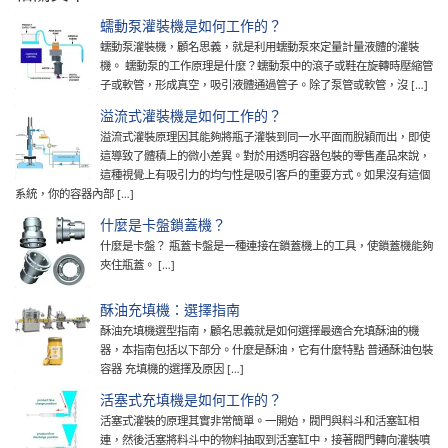
蠕動泵灌裝機是如何工作的？
蠕動泵灌裝機，顧名思義，就是利用蠕動泵來定量計量液體的灌裝
機。 蠕動泵的工作原理是什麼？蠕動泵中的滾子或鞋在旋轉時壓縮管
子或軟管，形成真空，吸引液體通過管子。除了泵管或軟管，沒 […]
溢流式灌裝機是如何工作的？
溢流式灌裝原理因其能夠將瓶子灌裝到同一水平面而脫穎而出，即使
這導致了體積上的微小差異。對於用透明容器包裝的零售產品來說，
這種視覺上有吸引力的均勻性是吸引客戶的重要方式。如果沒有這個
系統，你的容器內部 […]
什麼是卡盤鎖蓋機？
什麼是卡盤？ 瓶蓋卡盤是一種連接在鎖蓋機上的工具，使鎖蓋機能夠
夾住瓶蓋。 […]
酥油充填機：選擇指南
酥油充填機選型指南，顧名思義就是如何選擇最適合充填酥油的機
器，本指南包括以下部分。什麼是酥油，它有什麼特點 普通酥油包裝
容器 充填機的選擇及原因 […]
活塞式充填機是如何工作的？
活塞式灌裝的原理其實非常簡單。一開始，閥門與料斗和活塞缸相
連，然後活塞將料斗中的物料抽取到活塞缸中，接著閥門轉向灌裝噴