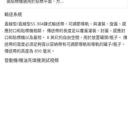
面貼標機適用於貼標平面、方...
輸送系統
直線型/直線型SS 304鍊式輸送帶，可調節導軌，與灌裝、旋蓋、感
應封口和貼標機相鄰。 傳送帶的長度足以覆蓋灌裝、封蓋、感應封
口和貼標機以及最短。 8 英尺的自由空間，用於放置罐頭/瓶子。 傳
送帶的寬度必須足夠寬以容納帶有可調節導軌和導軌的罐子/瓶子。
傳送帶的高度為 850 毫米。
發動機/機油充填機測試視頻