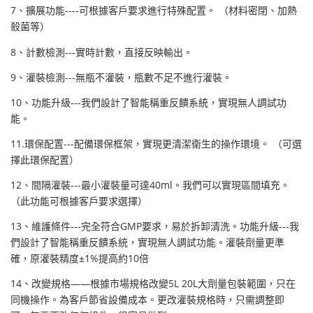
7、擴展功能----可根據客戶要求進行特殊配置。 （材料密閉、加熱
殺菌等）
8、計數檢測---實時計數，直接反映輸出。
9、灌裝檢測---無瓶不灌裝，瓶數不足不進行灌裝。
10、功能升級---我們設計了智能稱重反饋系統，實現無人調試功
能。
11.環保配置---配備環保框架，實現更清潔衛生的操作環境。 （可選
擇此環保配置）
12、間隔灌裝---最小灌裝量可達40ml。我們可以實現區間填充。
（此功能可根據客戶要求選擇）
13、維護條件---完全符合GMP要求，易於拆卸清洗。功能升級---我
們設計了智能稱重反饋系統，實現無人調試功能。灌裝劑量更準
確，原灌裝精度±1%提高約10倍
14、改變規格——根據市場規格改變5L 20L大劑量包裝範圍，只在
同機操作。為客戶節省設備成本。更改灌裝規格時，只需調整即