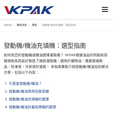
跳
至
選單
主
要
VKPAK
最新消息
博客
發動機/機油充填機：選型指南
內
首頁
液體包裝設備
應用領域
VKPAK
最新消息
容
發動機/機油充填機：選型指南
聯繫我們
LANGUAGE
如何為您的發動機或機油選擇灌裝機？ VKPAK根據油品的特點和容
器規格為其設計製造了幾款灌裝機，適用於礦物油、擋風玻璃製
品、防凍液、冷卻液的灌裝。 本指南重點介紹發動機/機油加註解決
方案，包括以下內容：
什麼是發動機/機油？
發動機/機油常用包裝容器
發動機/機油充填機的選擇
發動機/機油封蓋貼標機的選擇