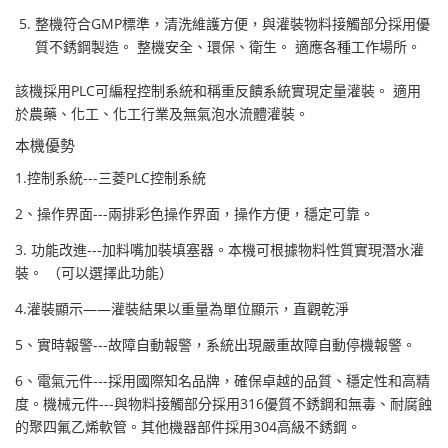
整機符合GMP標準，清洗維護方便，與灌裝物料接觸部分採用優
質不銹鋼製造。 整機安全、環保、衛生。 適應各種工作場所。
該機採用PLC可編程控制系統和稱重反饋系統實現定量灌裝。 適用
於農藥、化工、化工行業及無氣泡水流體灌裝。
本機優勢
1.控制系統---三菱PLC控制系統
2、操作界面---兩排彩色操作界面，操作方便，穩定可靠。
3. 功能改進---加料嘴加裝填塞器。本機可根據物料性質實現潛水灌
裝。 （可以選擇此功能）
4.灌裝顯示——灌裝結果以重量為單位顯示，直觀乾淨
5、實時報警---故障自動報警，系統出現嚴重故障自動停機報警。
6、電氣元件---採用國際知名品牌，確保卓越的品質、穩定性和高精
度。機械元件---與物料接觸部分採用316優質不銹鋼和無毒、耐腐蝕
的聚四氟乙烯軟管。其他機器部件採用304高級不銹鋼。