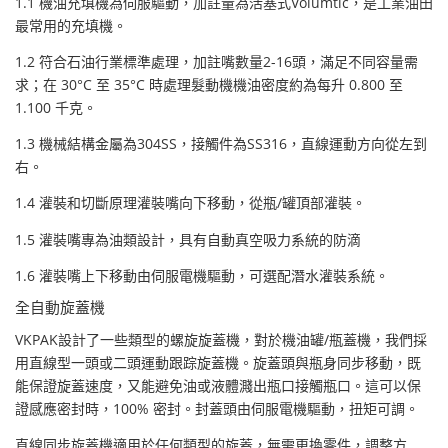
1.1 機油充填機為伺服驅動，加註量為活塞式Volumtic，是工業油田
最常用的充填機。
1.2 符合石油行業標準處理，加註嘴數量2-16頭，滿足不同容量需
求；在 30°C 至 35°C 時處理髮動機機油密度約為每升 0.800 至
1.100 千克。
1.3 機械結構金屬為304SS，接觸件為SS316，直線運動方向從左到
右。
1.4 灌裝和切斷原理灌裝嘴向下移動，從瓶/罐頂部灌裝。
1.5 灌裝嘴專為油類設計，具有自動真空吸力系統的防滴
1.6 灌裝嘴上下移動由伺服電機驅動，可選配潛水灌裝系統。
全自動旋蓋機
VKPAK設計了一些類型的螺旋旋蓋機，對於機油罐/瓶蓋機，我們採
用直線型一頭或二頭運動跟踪旋蓋機。旋蓋頭與瓶身同步移動，既
能保證旋蓋速度，又能避免油或液體濺出瓶口接觸瓶口。這可以保
證感應密封時，100% 密封。封蓋頭由伺服電機驅動，扭矩可調。
直線同步旋蓋機適用於任何類型的旋蓋，無需更換零件，調整方