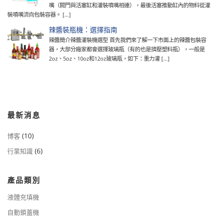
嘴（閥門與活塞缸和灌裝噴嘴相連），最後活塞推動缸內的物料從灌
裝噴嘴流向包裝容器。 […]
辣醬裝瓶機：選擇指南
辣醬簡介辣醬灌裝機選型 首先我們來了解一下市面上的辣醬包裝容
器，大部分廠家都會選擇玻璃瓶（有的也是擠壓塑料瓶），一般是
2oz、5oz、10oz和12oz玻璃瓶，如下：重力灌 […]
最新消息
(10)
博客
(6)
行業知識
產品類別
液體充填機
自動鎖蓋機