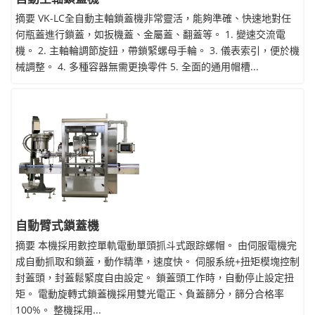
摘要 VK-LC全自動主軸鎖蓋機非常靈活，能夠準確、快速地對任
何瓶蓋進行鎖蓋，如扳機蓋、金屬蓋、翻蓋等。 1. 變速交流電
機。 2. 主軸輪調節旋鈕，帶鎖緊螺母手輪。 3. 儀表索引，便於機
械調整。 4. 多種容器無需更換零件 5. 全面的通用帽槽...
自動臂式鎖蓋機
摘要 本機採用數控單軌電動單頭抓斗式跟踪螺帽。 由伺服電機完
成自動抓取和鎖蓋，動作精準，速度快。 伺服系統+扭矩模塊控制
封蓋頭，封蓋鬆緊度自由設定。 鎖蓋頭工作時，自動停止設定扭
矩。 電動旋轉式鎖蓋機採用雙光電正、負蓋篩分，篩分合格率
100%。 整機採用...