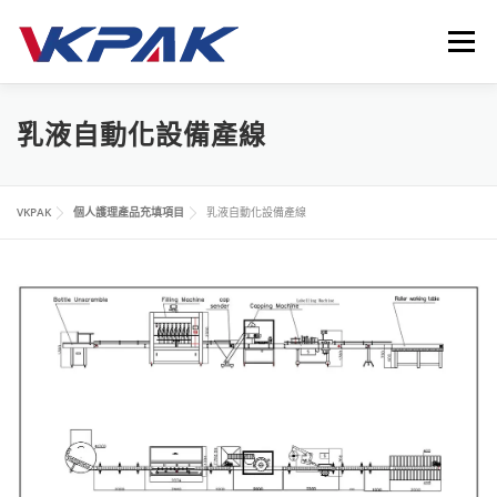
跳
至
選單
主
要
內
首頁
液體包裝設備
應用領域
VKPAK
最新消息
乳液自動化設備產線
容
聯繫我們
LANGUAGE
VKPAK
個人護理產品充填項目
乳液自動化設備產線