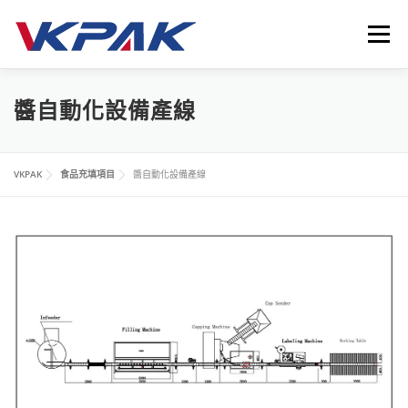
跳
至
選單
主
要
內
首頁
液體包裝設備
應用領域
VKPAK
最新消息
醬自動化設備產線
容
聯繫我們
LANGUAGE
VKPAK
食品充填項目
醬自動化設備產線